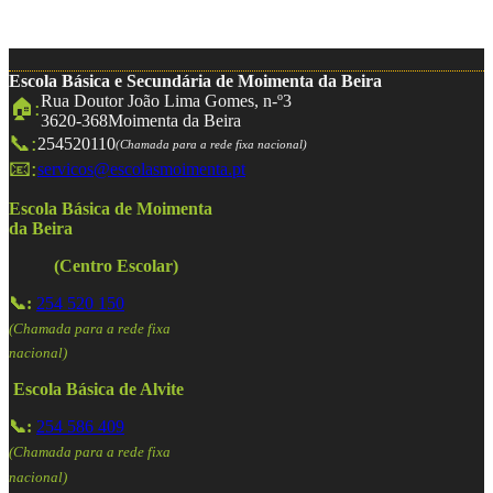
Escola Básica e Secundária de Moimenta da Beira
Rua Doutor João Lima Gomes, n-º3
🏠:
3620-368
Moimenta da Beira
📞:
254520110
(Chamada para a rede fixa nacional)
📧:
servicos@escolasmoimenta.pt
Escola Básica de Moimenta
da Beira
(Centro Escolar)
📞:
254 520 150
(Chamada para a rede fixa
nacional)
Escola Básica de Alvite
📞:
254 586 409
(Chamada para a rede fixa
nacional)