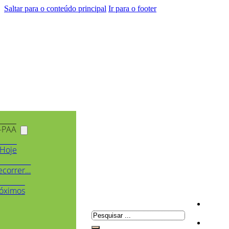
Saltar para o conteúdo principal
Ir para o footer
-PAA
Hoje
ecorrer…
óximos
Pesquisar