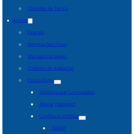
Direcões de Turma
Alunos
Exames
Informações Prova
Manuais Escolares
Critérios de Avaliação
Escola Digital
Desbloquear Computador
Alterar Password
Configurar HotSpot
TMF08