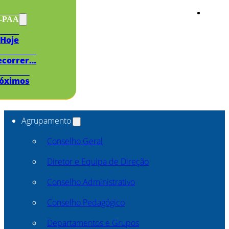
s-PAA
Hoje
ecorrer…
óximos
Agrupamento
Conselho Geral
Diretor e Equipa de Direção
Conselho Administrativo
Conselho Pedagógico
Departamentos e Grupos