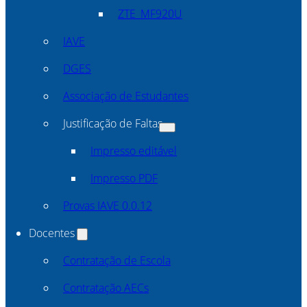
ZTE_MF920U
IAVE
DGES
Associação de Estudantes
Justificação de Faltas
Impresso editável
Impresso PDF
Provas IAVE 0.0.12
Docentes
Contratação de Escola
Contratação AECs