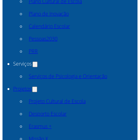
Plano Cultural de Escola
Plano de Inovação
Calendário Escolar
Pessoas2030
PRR
Serviços
Serviços de Psicologia e Orientação
Projetos
Projeto Cultural de Escola
Desporto Escolar
Erasmus +
Missão X