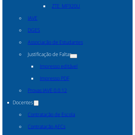
ZTE_MF920U
IAVE
DGES
Associação de Estudantes
Justificação de Faltas
Impresso editável
Impresso PDF
Provas IAVE 0.0.12
Docentes
Contratação de Escola
Contratação AECs