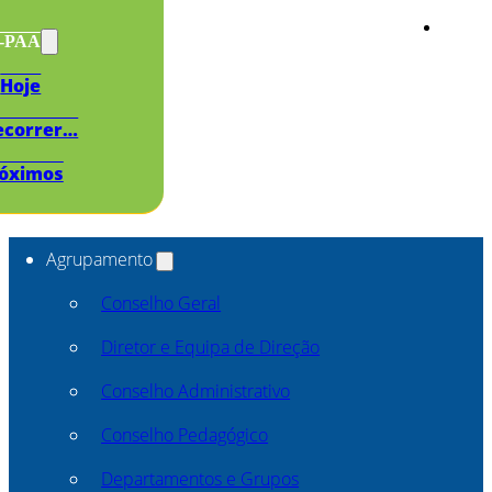
s-PAA
Hoje
ecorrer…
óximos
Agrupamento
Conselho Geral
Diretor e Equipa de Direção
Conselho Administrativo
Conselho Pedagógico
Departamentos e Grupos