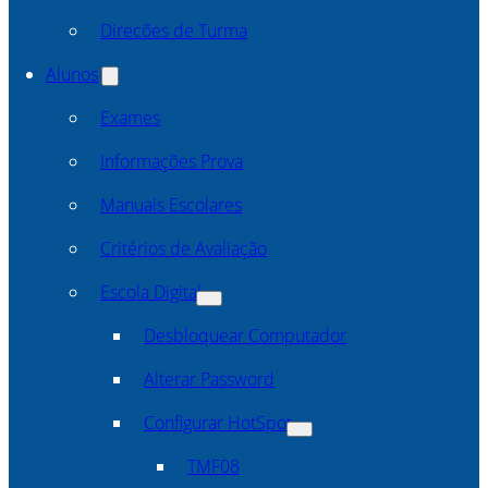
Direcões de Turma
Alunos
Exames
Informações Prova
Manuais Escolares
Critérios de Avaliação
Escola Digital
Desbloquear Computador
Alterar Password
Configurar HotSpot
TMF08