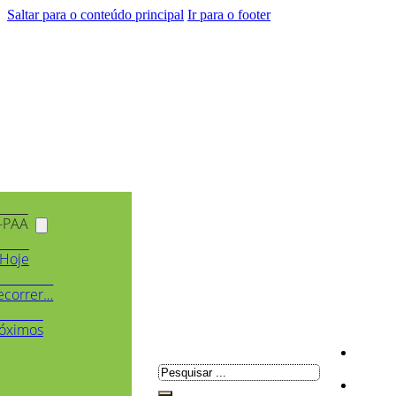
Saltar para o conteúdo principal
Ir para o footer
-PAA
Hoje
ecorrer…
óximos
Pesquisar