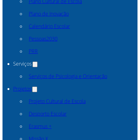
Plano Cultural de Escola
Plano de Inovação
Calendário Escolar
Pessoas2030
PRR
Serviços
Serviços de Psicologia e Orientação
Projetos
Projeto Cultural de Escola
Desporto Escolar
Erasmus +
Missão X