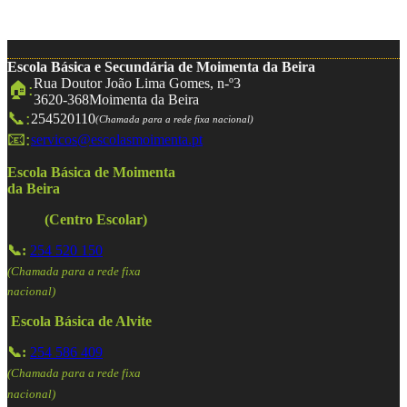
Escola Básica e Secundária de Moimenta da Beira
Rua Doutor João Lima Gomes, n-º3
🏠:
3620-368
Moimenta da Beira
📞:
254520110
(Chamada para a rede fixa nacional)
📧:
servicos@escolasmoimenta.pt
Escola Básica de Moimenta
da Beira
(Centro Escolar)
📞:
254 520 150
(Chamada para a rede fixa
nacional)
Escola Básica de Alvite
📞:
254 586 409
(Chamada para a rede fixa
nacional)