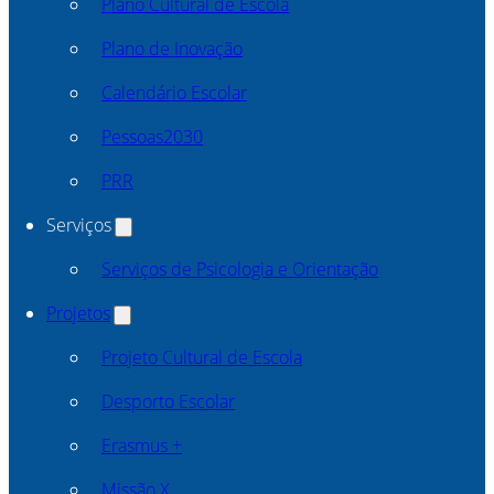
Plano Cultural de Escola
Plano de Inovação
Calendário Escolar
Pessoas2030
PRR
Serviços
Serviços de Psicologia e Orientação
Projetos
Projeto Cultural de Escola
Desporto Escolar
Erasmus +
Missão X