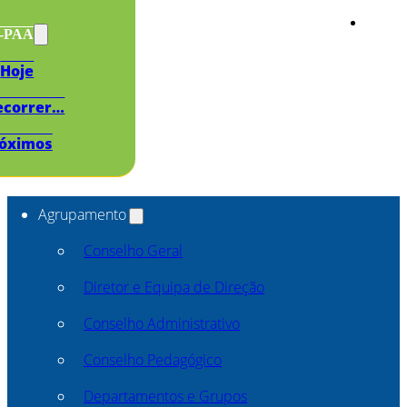
s-PAA
Hoje
ecorrer…
óximos
Agrupamento
Conselho Geral
Diretor e Equipa de Direção
Conselho Administrativo
Conselho Pedagógico
Departamentos e Grupos