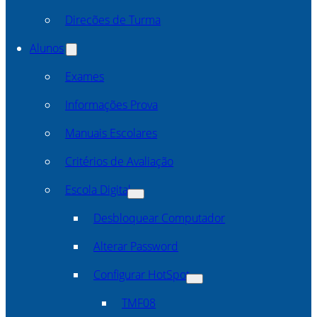
Direcões de Turma
Alunos
Exames
Informações Prova
Manuais Escolares
Critérios de Avaliação
Escola Digital
Desbloquear Computador
Alterar Password
Configurar HotSpot
TMF08