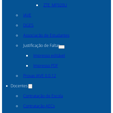
ZTE_MF920U
IAVE
DGES
Associação de Estudantes
Justificação de Faltas
Impresso editável
Impresso PDF
Provas IAVE 0.0.12
Docentes
Contratação de Escola
Contratação AECs