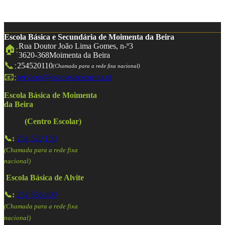
Escola Básica e Secundária de Moimenta da Beira
Rua Doutor João Lima Gomes, n-º3
🏠:
3620-368
Moimenta da Beira
📞:
254520110
(Chamada para a rede fixa nacional)
📧:
servicos@escolasmoimenta.pt
Escola Básica de Moimenta
da Beira
(Centro Escolar)
📞:
254 520 150
(Chamada para a rede fixa
nacional)
Escola Básica de Alvite
📞:
254 586 409
(Chamada para a rede fixa
nacional)