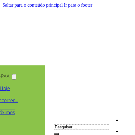
Saltar para o conteúdo principal
Ir para o footer
-PAA
Hoje
ecorrer…
óximos
Pesquisar