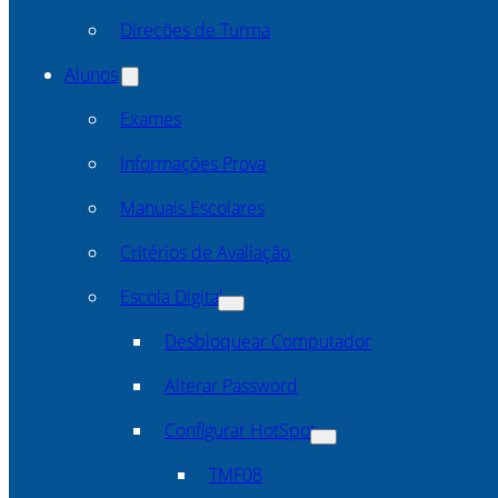
Direcões de Turma
Alunos
Exames
Informações Prova
Manuais Escolares
Critérios de Avaliação
Escola Digital
Desbloquear Computador
Alterar Password
Configurar HotSpot
TMF08