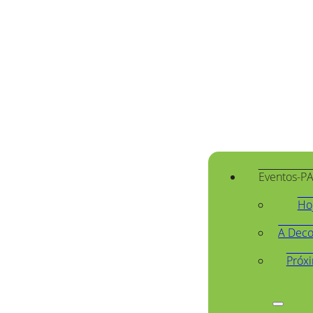
Eventos-P
Ho
A Deco
Próx