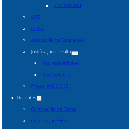
ZTE_MF920U
IAVE
DGES
Associação de Estudantes
Justificação de Faltas
Impresso editável
Impresso PDF
Provas IAVE 0.0.12
Docentes
Contratação de Escola
Contratação AECs