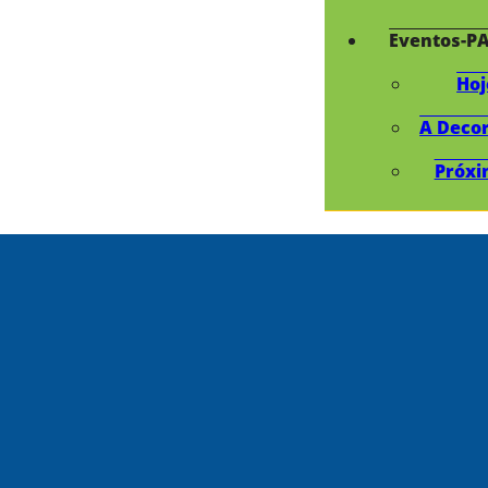
Eventos-P
Hoj
A Deco
Próxi