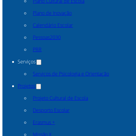
Plano Cultural de Escola
Plano de Inovação
Calendário Escolar
Pessoas2030
PRR
Serviços
Serviços de Psicologia e Orientação
Projetos
Projeto Cultural de Escola
Desporto Escolar
Erasmus +
Missão X