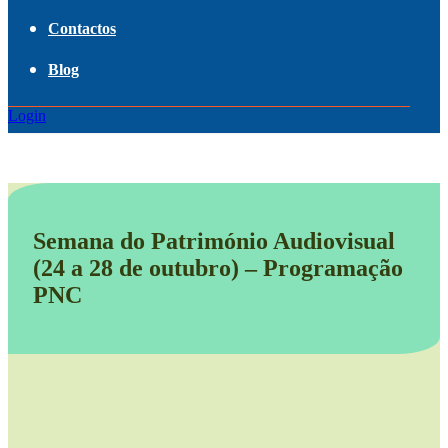
Contactos
Blog
Login
Semana do Património Audiovisual
(24 a 28 de outubro) – Programação
PNC