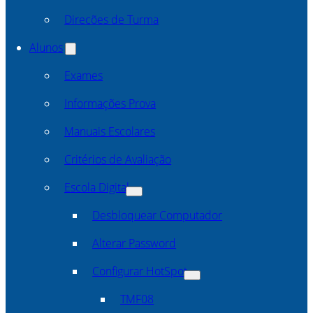
Direcões de Turma
Alunos
Exames
Informações Prova
Manuais Escolares
Critérios de Avaliação
Escola Digital
Desbloquear Computador
Alterar Password
Configurar HotSpot
TMF08