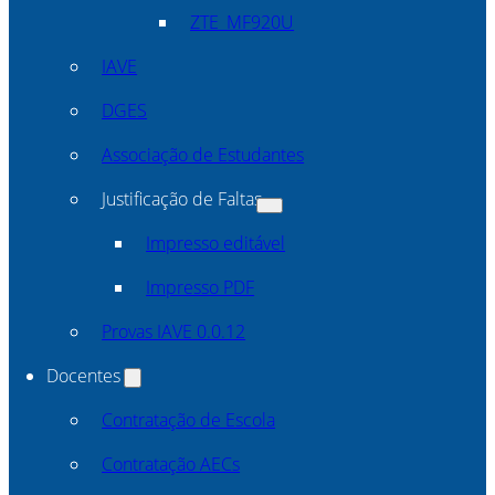
ZTE_MF920U
IAVE
DGES
Associação de Estudantes
Justificação de Faltas
Impresso editável
Impresso PDF
Provas IAVE 0.0.12
Docentes
Contratação de Escola
Contratação AECs