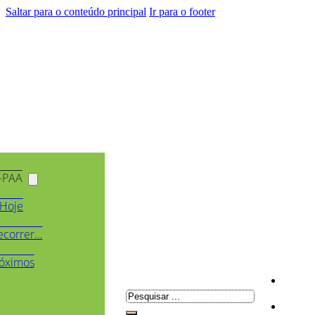
Saltar para o conteúdo principal
Ir para o footer
-PAA
Hoje
ecorrer…
óximos
Pesquisar