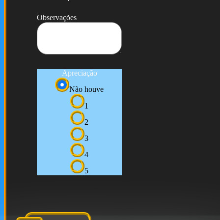
Observações
Apreciação
Não houve
1
2
3
4
5