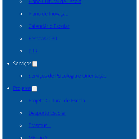
Plano Cultural de Escola
Plano de Inovação
Calendário Escolar
Pessoas2030
PRR
Serviços
Serviços de Psicologia e Orientação
Projetos
Projeto Cultural de Escola
Desporto Escolar
Erasmus +
Missão X