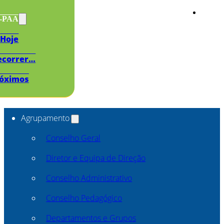
s-PAA
Hoje
ecorrer…
óximos
Agrupamento
Conselho Geral
Diretor e Equipa de Direção
Conselho Administrativo
Conselho Pedagógico
Departamentos e Grupos