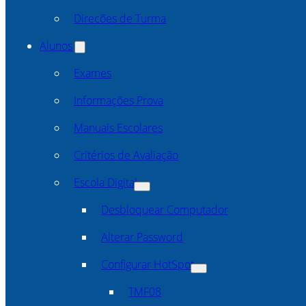
Direcões de Turma
Alunos
Exames
Informações Prova
Manuais Escolares
Critérios de Avaliação
Escola Digital
Desbloquear Computador
Alterar Password
Configurar HotSpot
TMF08