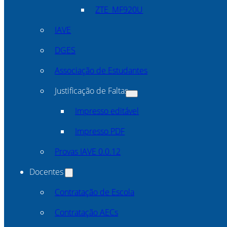
ZTE_MF920U
IAVE
DGES
Associação de Estudantes
Justificação de Faltas
Impresso editável
Impresso PDF
Provas IAVE 0.0.12
Docentes
Contratação de Escola
Contratação AECs