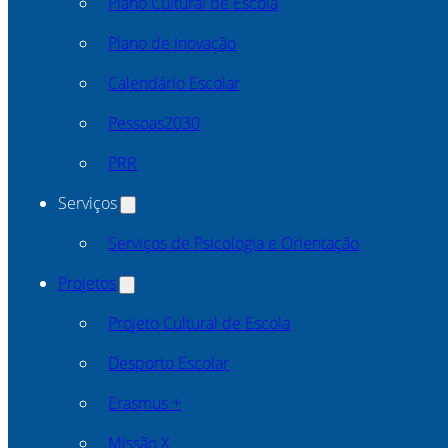
Plano Cultural de Escola
Plano de Inovação
Calendário Escolar
Pessoas2030
PRR
Serviços
Serviços de Psicologia e Orientação
Projetos
Projeto Cultural de Escola
Desporto Escolar
Erasmus +
Missão X