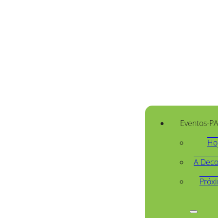
Eventos-P
Ho
A Deco
Próx