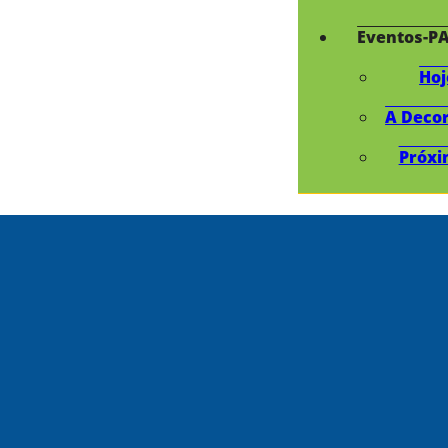
Eventos-P
Hoj
A Deco
Próxi