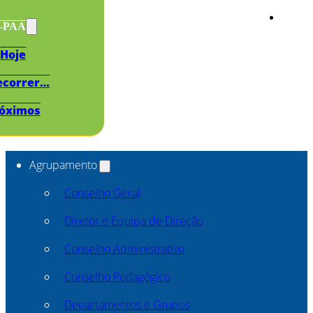
s-PAA
Hoje
ecorrer…
óximos
Agrupamento
Conselho Geral
Diretor e Equipa de Direção
Conselho Administrativo
Conselho Pedagógico
Departamentos e Grupos