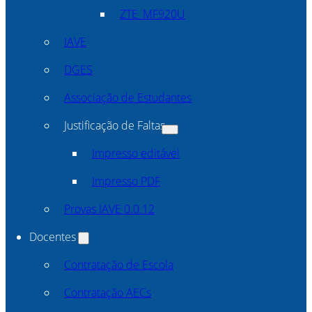
ZTE_MF920U
IAVE
DGES
Associação de Estudantes
Justificação de Faltas
Impresso editável
Impresso PDF
Provas IAVE 0.0.12
Docentes
Contratação de Escola
Contratação AECs