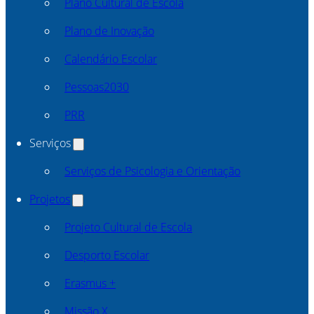
Plano Cultural de Escola
Plano de Inovação
Calendário Escolar
Pessoas2030
PRR
Serviços
Serviços de Psicologia e Orientação
Projetos
Projeto Cultural de Escola
Desporto Escolar
Erasmus +
Missão X