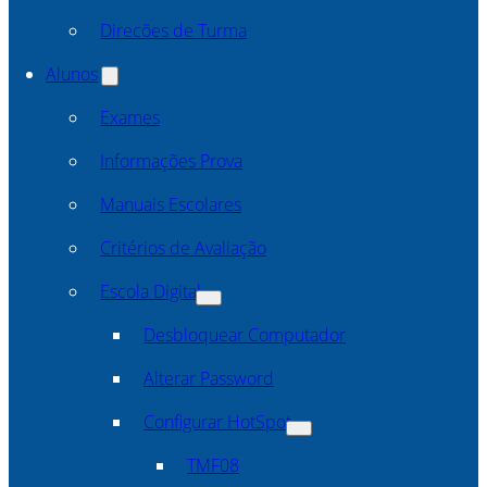
Direcões de Turma
Alunos
Exames
Informações Prova
Manuais Escolares
Critérios de Avaliação
Escola Digital
Desbloquear Computador
Alterar Password
Configurar HotSpot
TMF08