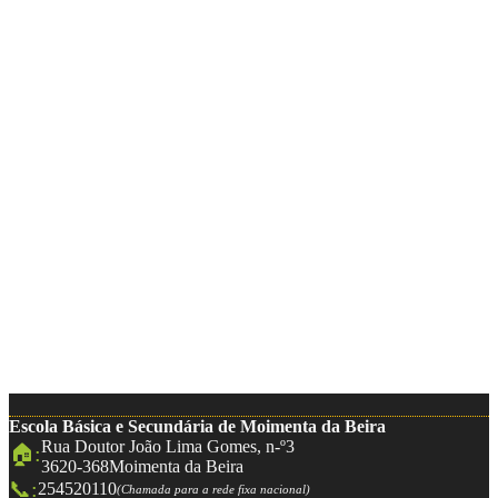
Escola Básica e Secundária de Moimenta da Beira
Rua Doutor João Lima Gomes, n-º3
🏠:
3620-368
Moimenta da Beira
📞:
254520110
(Chamada para a rede fixa nacional)