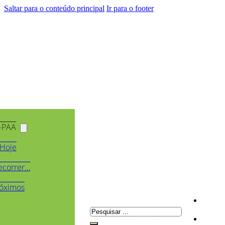
Saltar para o conteúdo principal
Ir para o footer
-PAA
Hoje
ecorrer…
óximos
Pesquisar