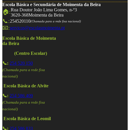
Escola Básica e Secundária de Moimenta da Beira
Rua Doutor João Lima Gomes, n-º3
🏠:
3620-368
Moimenta da Beira
📞:
254520110
(Chamada para a rede fixa nacional)
📧:
servicos@escolasmoimenta.pt
Escola Básica de Moimenta
da Beira
(Centro Escolar)
📞:
254 520 150
(Chamada para a rede fixa
nacional)
Escola Básica de Alvite
📞:
254 586 409
(Chamada para a rede fixa
nacional)
Escola Básica de Leomil
📞:
254 586 833