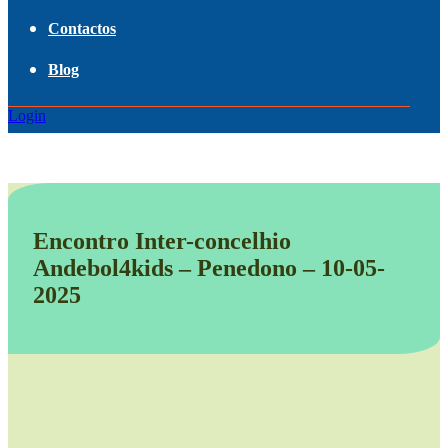
Contactos
Blog
Login
Encontro Inter-concelhio
Andebol4kids – Penedono – 10-05-
2025