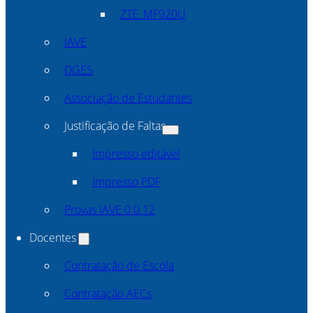
ZTE_MF920U
IAVE
DGES
Associação de Estudantes
Justificação de Faltas
Impresso editável
Impresso PDF
Provas IAVE 0.0.12
Docentes
Contratação de Escola
Contratação AECs