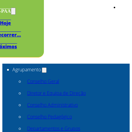
s-PAA
Hoje
ecorrer…
óximos
Agrupamento
Conselho Geral
Diretor e Equipa de Direção
Conselho Administrativo
Conselho Pedagógico
Departamentos e Grupos