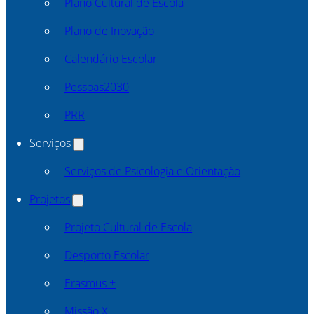
Plano Cultural de Escola
Plano de Inovação
Calendário Escolar
Pessoas2030
PRR
Serviços
Serviços de Psicologia e Orientação
Projetos
Projeto Cultural de Escola
Desporto Escolar
Erasmus +
Missão X