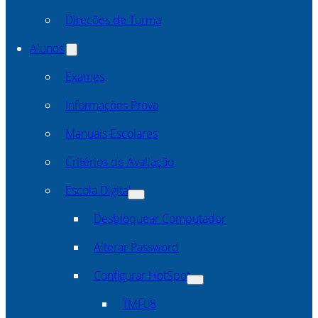
Direcões de Turma
Alunos
Exames
Informações Prova
Manuais Escolares
Critérios de Avaliação
Escola Digital
Desbloquear Computador
Alterar Password
Configurar HotSpot
TMF08