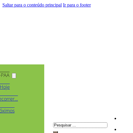
Saltar para o conteúdo principal
Ir para o footer
-PAA
Hoje
ecorrer…
óximos
Pesquisar