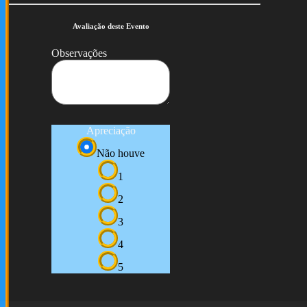
Avaliação deste Evento
Observações
Apreciação
Não houve
1
2
3
4
5