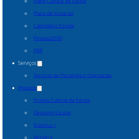
Plano Cultural de Escola
Plano de Inovação
Calendário Escolar
Pessoas2030
PRR
Serviços
Serviços de Psicologia e Orientação
Projetos
Projeto Cultural de Escola
Desporto Escolar
Erasmus +
Missão X