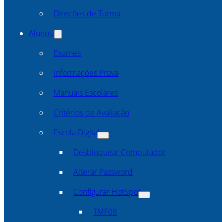
Direcões de Turma
Alunos
Exames
Informações Prova
Manuais Escolares
Critérios de Avaliação
Escola Digital
Desbloquear Computador
Alterar Password
Configurar HotSpot
TMF08