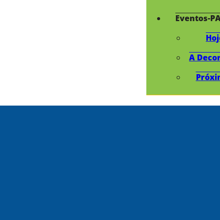
Eventos-P
Hoj
A Deco
Próxi