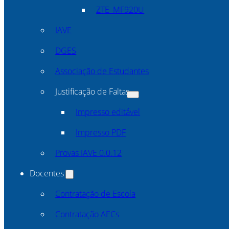
ZTE_MF920U
IAVE
DGES
Associação de Estudantes
Justificação de Faltas
Impresso editável
Impresso PDF
Provas IAVE 0.0.12
Docentes
Contratação de Escola
Contratação AECs