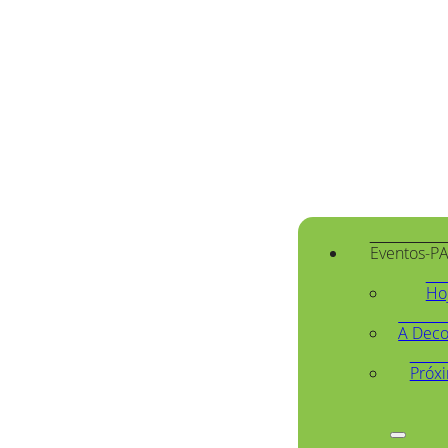
Eventos-P
Ho
A Deco
Próx