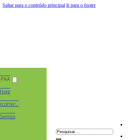
Saltar para o conteúdo principal
Ir para o footer
-PAA
Hoje
ecorrer…
óximos
Pesquisar