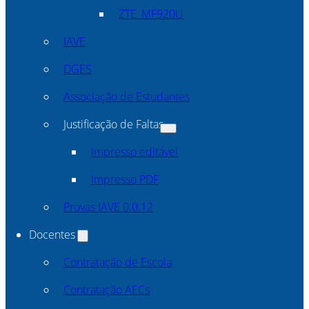
ZTE_MF920U
IAVE
DGES
Associação de Estudantes
Justificação de Faltas
Impresso editável
Impresso PDF
Provas IAVE 0.0.12
Docentes
Contratação de Escola
Contratação AECs