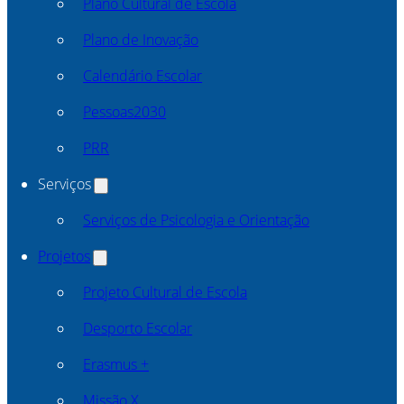
Plano Cultural de Escola
Plano de Inovação
Calendário Escolar
Pessoas2030
PRR
Serviços
Serviços de Psicologia e Orientação
Projetos
Projeto Cultural de Escola
Desporto Escolar
Erasmus +
Missão X