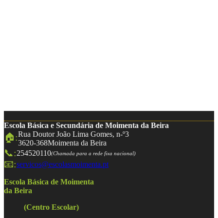
Escola Básica e Secundária de Moimenta da Beira
Rua Doutor João Lima Gomes, n-º3
🏠:
3620-368
Moimenta da Beira
📞:
254520110
(Chamada para a rede fixa nacional)
📧:
servicos@escolasmoimenta.pt
Escola Básica de Moimenta
da Beira
(Centro Escolar)