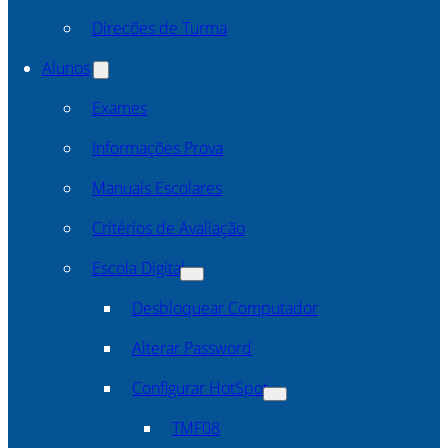
Direcões de Turma
Alunos
Exames
Informações Prova
Manuais Escolares
Critérios de Avaliação
Escola Digital
Desbloquear Computador
Alterar Password
Configurar HotSpot
TMF08