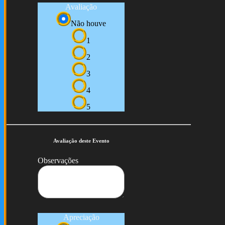
Avaliação
Não houve
1
2
3
4
5
Avaliação deste Evento
Observações
Apreciação