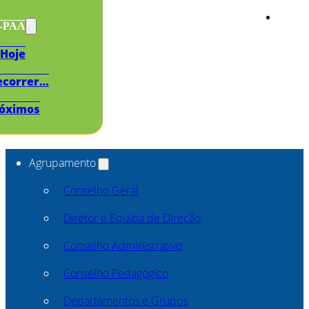
s-PAA
Hoje
ecorrer…
óximos
Agrupamento
Conselho Geral
Diretor e Equipa de Direção
Conselho Administrativo
Conselho Pedagógico
Departamentos e Grupos