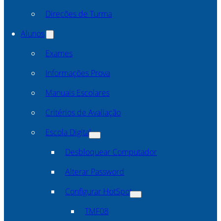
Direcões de Turma
Alunos
Exames
Informações Prova
Manuais Escolares
Critérios de Avaliação
Escola Digital
Desbloquear Computador
Alterar Password
Configurar HotSpot
TMF08