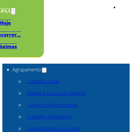
s-PAA
Hoje
ecorrer…
óximos
Agrupamento
Conselho Geral
Diretor e Equipa de Direção
Conselho Administrativo
Conselho Pedagógico
Departamentos e Grupos