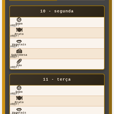
10 - segunda
🍲
Sopa
#REF!
🍽️
Prato
#REF!
🥗
Vegetais
#REF!
🍰
Sobremesa
#REF!
🥖
Pão
#REF!
11 - terça
🍲
Sopa
#REF!
🍽️
Prato
#REF!
🥗
Vegetais