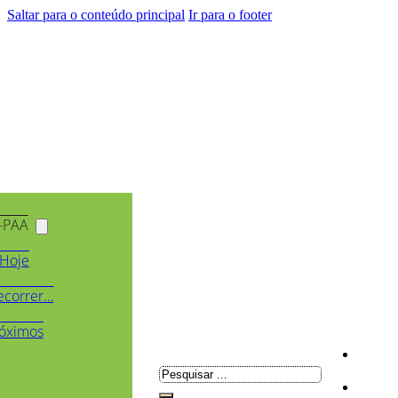
Saltar para o conteúdo principal
Ir para o footer
-PAA
Hoje
ecorrer…
óximos
Pesquisar