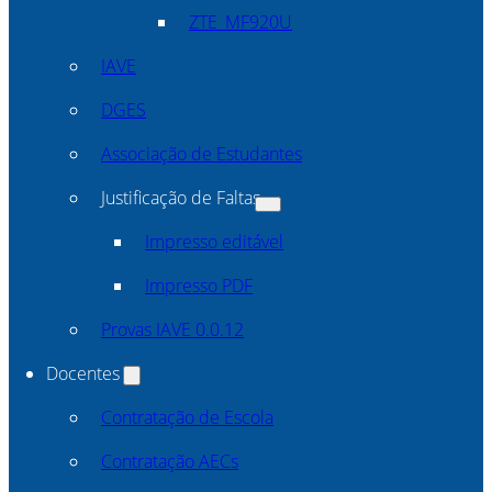
ZTE_MF920U
IAVE
DGES
Associação de Estudantes
Justificação de Faltas
Impresso editável
Impresso PDF
Provas IAVE 0.0.12
Docentes
Contratação de Escola
Contratação AECs