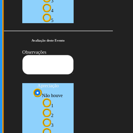
3
4
5
Avaliação deste Evento
Observações
Apreciação
Não houve
1
2
3