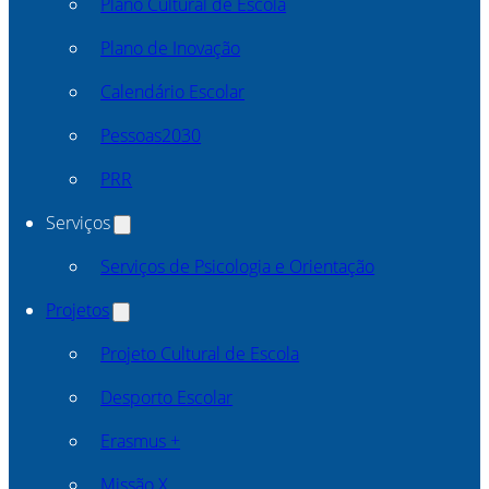
Plano Cultural de Escola
Plano de Inovação
Calendário Escolar
Pessoas2030
PRR
Serviços
Serviços de Psicologia e Orientação
Projetos
Projeto Cultural de Escola
Desporto Escolar
Erasmus +
Missão X