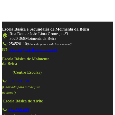
Escola Básica e Secundária de Moimenta da Beira
Rua Doutor João Lima Gomes, n-º3
🏠:
3620-368
Moimenta da Beira
📞:
254520110
(Chamada para a rede fixa nacional)
📧:
servicos@escolasmoimenta.pt
Escola Básica de Moimenta
da Beira
(Centro Escolar)
📞:
254 520 150
(Chamada para a rede fixa
nacional)
Escola Básica de Alvite
📞:
254 586 409