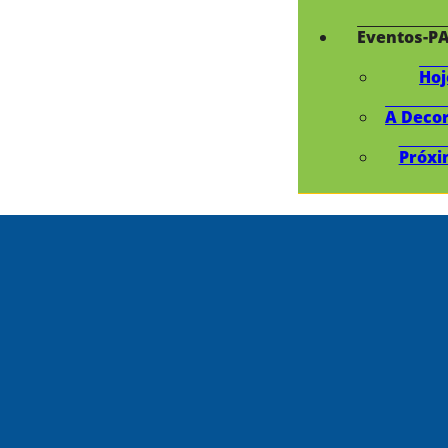
Eventos-P
Hoj
A Deco
Próxi