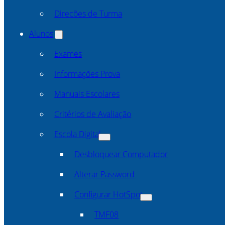
Direcões de Turma
Alunos
Exames
Informações Prova
Manuais Escolares
Critérios de Avaliação
Escola Digital
Desbloquear Computador
Alterar Password
Configurar HotSpot
TMF08