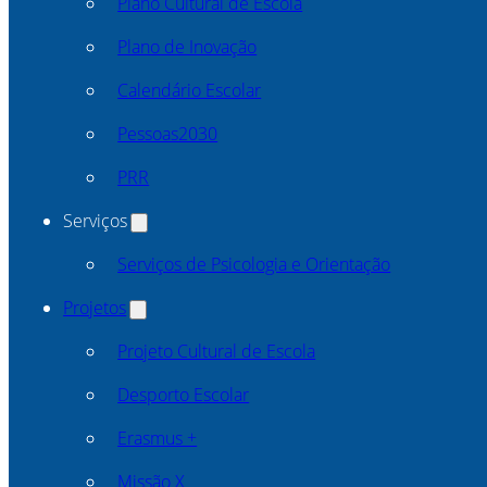
Plano Cultural de Escola
Plano de Inovação
Calendário Escolar
Pessoas2030
PRR
Serviços
Serviços de Psicologia e Orientação
Projetos
Projeto Cultural de Escola
Desporto Escolar
Erasmus +
Missão X