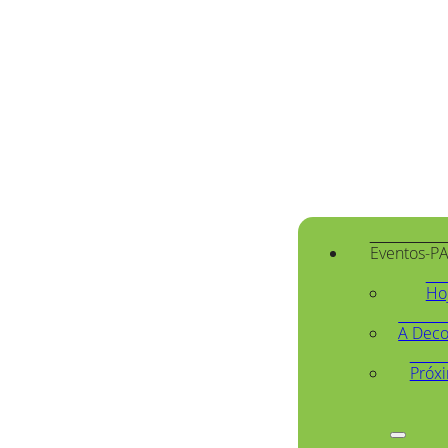
Eventos-P
Ho
A Deco
Próx