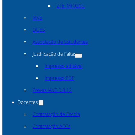
ZTE_MF920U
IAVE
DGES
Associação de Estudantes
Justificação de Faltas
Impresso editável
Impresso PDF
Provas IAVE 0.0.12
Docentes
Contratação de Escola
Contratação AECs