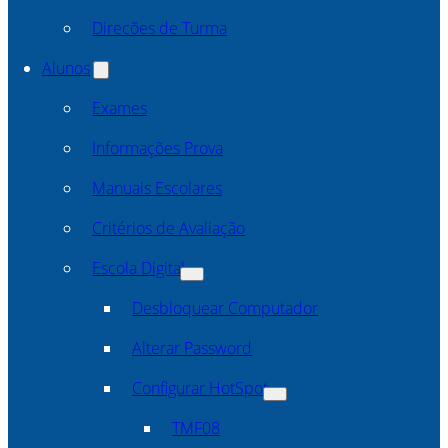
Direcões de Turma
Alunos
Exames
Informações Prova
Manuais Escolares
Critérios de Avaliação
Escola Digital
Desbloquear Computador
Alterar Password
Configurar HotSpot
TMF08