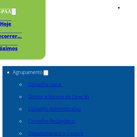
s-PAA
Hoje
ecorrer…
óximos
Agrupamento
Conselho Geral
Diretor e Equipa de Direção
Conselho Administrativo
Conselho Pedagógico
Departamentos e Grupos