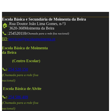
Escola Básica e Secundária de Moimenta da Beira
Rua Doutor João Lima Gomes, n-º3
🏠:
3620-368
Moimenta da Beira
📞:
254520110
(Chamada para a rede fixa nacional)
📧:
servicos@escolasmoimenta.pt
Escola Básica de Moimenta
da Beira
(Centro Escolar)
📞:
254 520 150
(Chamada para a rede fixa
nacional)
Escola Básica de Alvite
📞:
254 586 409
(Chamada para a rede fixa
nacional)