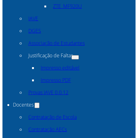
ZTE_MF920U
IAVE
DGES
Associação de Estudantes
Justificação de Faltas
Impresso editável
Impresso PDF
Provas IAVE 0.0.12
Docentes
Contratação de Escola
Contratação AECs