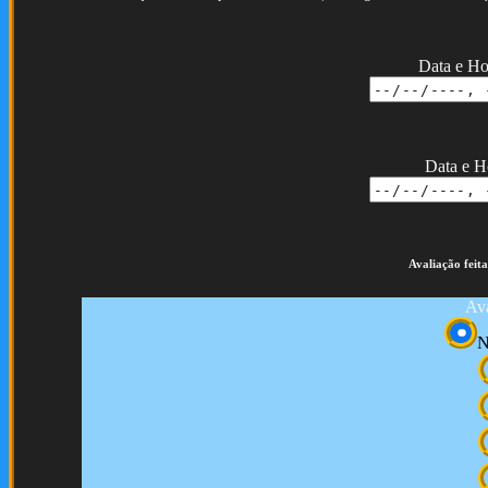
Data e Ho
Data e H
Avaliação feita
Ava
N