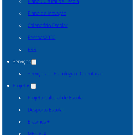
Plano Cultural de Escola
Plano de Inovação
Calendário Escolar
Pessoas2030
PRR
Serviços
Serviços de Psicologia e Orientação
Projetos
Projeto Cultural de Escola
Desporto Escolar
Erasmus +
Missão X