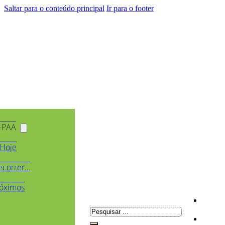
Saltar para o conteúdo principal
Ir para o footer
-PAA
Hoje
ecorrer…
óximos
Pesquisar