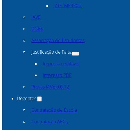
ZTE_MF920U
IAVE
DGES
Associação de Estudantes
Justificação de Faltas
Impresso editável
Impresso PDF
Provas IAVE 0.0.12
Docentes
Contratação de Escola
Contratação AECs