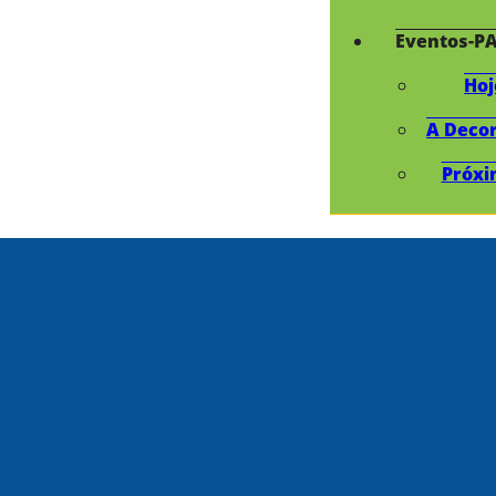
Eventos-P
Hoj
A Deco
Próxi