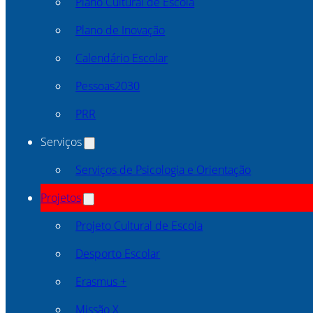
Plano Cultural de Escola
Plano de Inovação
Calendário Escolar
Pessoas2030
PRR
Serviços
Serviços de Psicologia e Orientação
Projetos
Projeto Cultural de Escola
Desporto Escolar
Erasmus +
Missão X