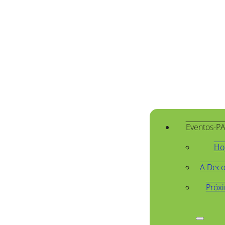
Eventos-P
Ho
A Deco
Próx