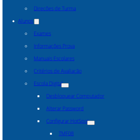
Direcões de Turma
Alunos
Exames
Informações Prova
Manuais Escolares
Critérios de Avaliação
Escola Digital
Desbloquear Computador
Alterar Password
Configurar HotSpot
TMF08