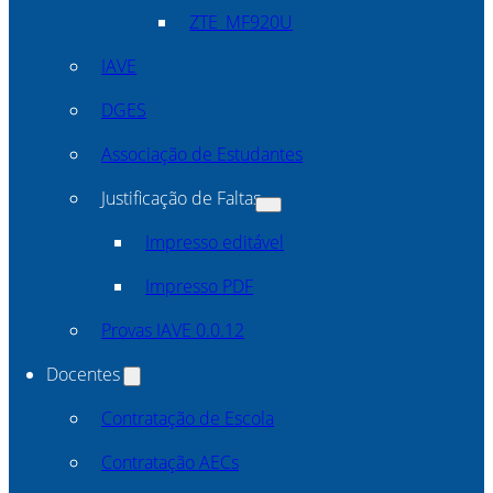
ZTE_MF920U
IAVE
DGES
Associação de Estudantes
Justificação de Faltas
Impresso editável
Impresso PDF
Provas IAVE 0.0.12
Docentes
Contratação de Escola
Contratação AECs