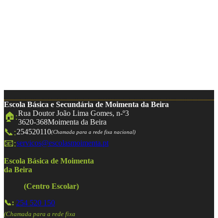
Escola Básica e Secundária de Moimenta da Beira
Rua Doutor João Lima Gomes, n-º3
🏠:
3620-368
Moimenta da Beira
📞:
254520110
(Chamada para a rede fixa nacional)
📧:
servicos@escolasmoimenta.pt
Escola Básica de Moimenta
da Beira
(Centro Escolar)
📞:
254 520 150
(Chamada para a rede fixa