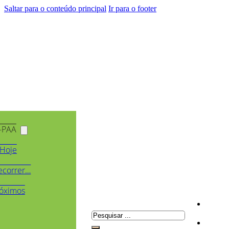
Saltar para o conteúdo principal
Ir para o footer
-PAA
Hoje
ecorrer…
óximos
Pesquisar