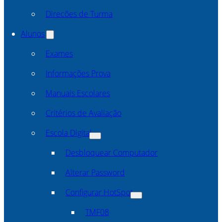
Direcões de Turma
Alunos
Exames
Informações Prova
Manuais Escolares
Critérios de Avaliação
Escola Digital
Desbloquear Computador
Alterar Password
Configurar HotSpot
TMF08