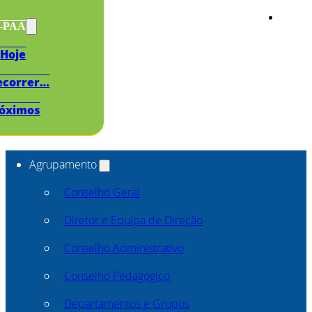
s-PAA
Hoje
ecorrer…
óximos
Agrupamento
Conselho Geral
Diretor e Equipa de Direção
Conselho Administrativo
Conselho Pedagógico
Departamentos e Grupos