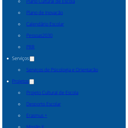
Plano Cultural de Escola
Plano de Inovação
Calendário Escolar
Pessoas2030
PRR
Serviços
Serviços de Psicologia e Orientação
Projetos
Projeto Cultural de Escola
Desporto Escolar
Erasmus +
Missão X