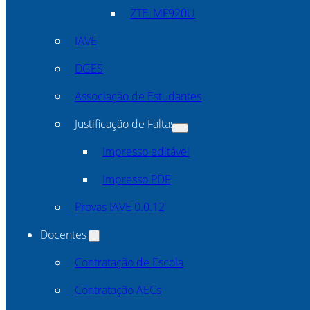
ZTE_MF920U
IAVE
DGES
Associação de Estudantes
Justificação de Faltas
Impresso editável
Impresso PDF
Provas IAVE 0.0.12
Docentes
Contratação de Escola
Contratação AECs