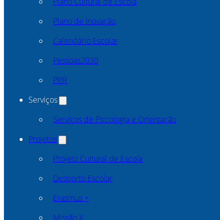
Plano Cultural de Escola
Plano de Inovação
Calendário Escolar
Pessoas2030
PRR
Serviços
Serviços de Psicologia e Orientação
Projetos
Projeto Cultural de Escola
Desporto Escolar
Erasmus +
Missão X