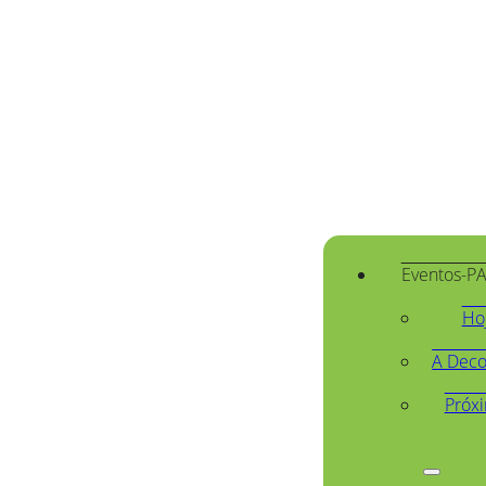
Eventos-P
Ho
A Deco
Próx