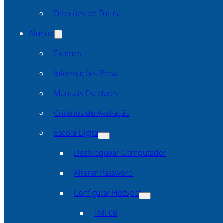
Direcões de Turma
Alunos
Exames
Informações Prova
Manuais Escolares
Critérios de Avaliação
Escola Digital
Desbloquear Computador
Alterar Password
Configurar HotSpot
TMF08