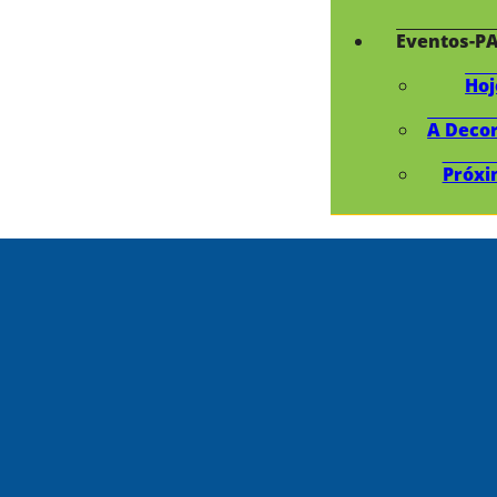
Eventos-P
Hoj
A Deco
Próxi