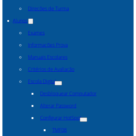
Direcões de Turma
Alunos
Exames
Informações Prova
Manuais Escolares
Critérios de Avaliação
Escola Digital
Desbloquear Computador
Alterar Password
Configurar HotSpot
TMF08