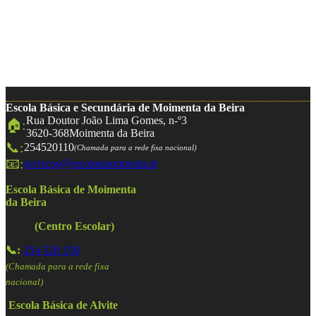
Escola Básica e Secundária de Moimenta da Beira
Rua Doutor João Lima Gomes, n-º3
🏠:
3620-368
Moimenta da Beira
📞:
254520110
(Chamada para a rede fixa nacional)
📧:
servicos@escolasmoimenta.pt
Escola Básica de Moimenta
da Beira
(Centro Escolar)
📞:
254 520 150
(Chamada para a rede fixa
nacional)
Escola Básica de Alvite