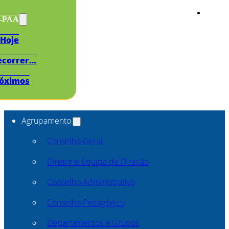
s-PAA
Hoje
ecorrer…
óximos
Agrupamento
Conselho Geral
Diretor e Equipa de Direção
Conselho Administrativo
Conselho Pedagógico
Departamentos e Grupos