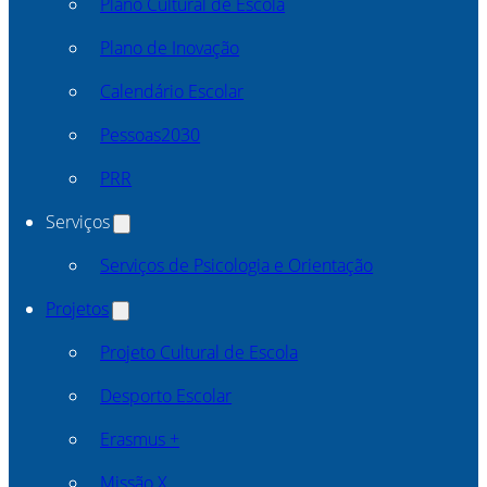
Plano Cultural de Escola
Plano de Inovação
Calendário Escolar
Pessoas2030
PRR
Serviços
Serviços de Psicologia e Orientação
Projetos
Projeto Cultural de Escola
Desporto Escolar
Erasmus +
Missão X