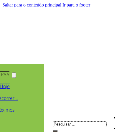
Saltar para o conteúdo principal
Ir para o footer
-PAA
Hoje
ecorrer…
óximos
Pesquisar