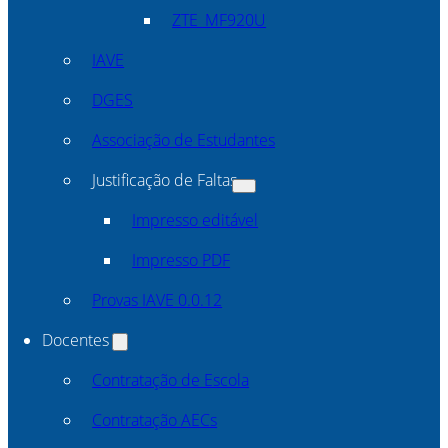
ZTE_MF920U
IAVE
DGES
Associação de Estudantes
Justificação de Faltas
Impresso editável
Impresso PDF
Provas IAVE 0.0.12
Docentes
Contratação de Escola
Contratação AECs