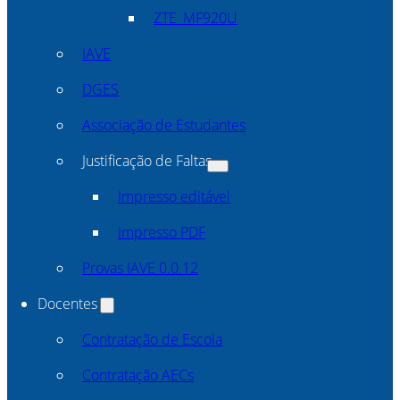
ZTE_MF920U
IAVE
DGES
Associação de Estudantes
Justificação de Faltas
Impresso editável
Impresso PDF
Provas IAVE 0.0.12
Docentes
Contratação de Escola
Contratação AECs