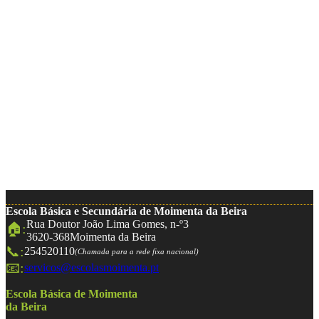
Escola Básica e Secundária de Moimenta da Beira
Rua Doutor João Lima Gomes, n-º3
🏠:
3620-368
Moimenta da Beira
📞:
254520110
(Chamada para a rede fixa nacional)
📧:
servicos@escolasmoimenta.pt
Escola Básica de Moimenta
da Beira