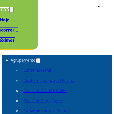
s-PAA
Hoje
ecorrer…
óximos
Agrupamento
Conselho Geral
Diretor e Equipa de Direção
Conselho Administrativo
Conselho Pedagógico
Departamentos e Grupos