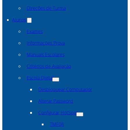
Direcões de Turma
Alunos
Exames
Informações Prova
Manuais Escolares
Critérios de Avaliação
Escola Digital
Desbloquear Computador
Alterar Password
Configurar HotSpot
TMF08