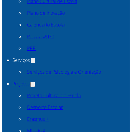
Plano Cultural de Escola
Plano de Inovação
Calendário Escolar
Pessoas2030
PRR
Serviços
Serviços de Psicologia e Orientação
Projetos
Projeto Cultural de Escola
Desporto Escolar
Erasmus +
Missão X