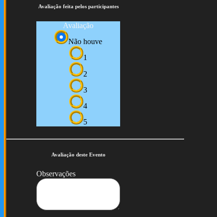
Avaliação feita pelos participantes
Avaliação
Não houve
1
2
3
4
5
Avaliação deste Evento
Observações