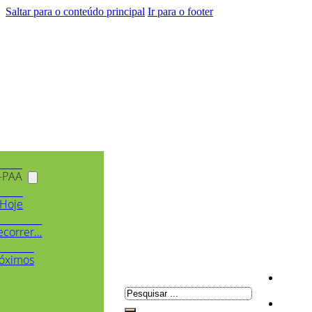
Saltar para o conteúdo principal
Ir para o footer
-PAA
Hoje
ecorrer…
óximos
Pesquisar