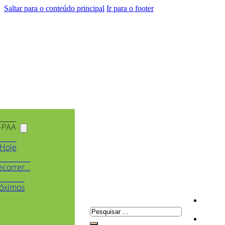
Saltar para o conteúdo principal
Ir para o footer
-PAA
Hoje
ecorrer…
óximos
Pesquisar