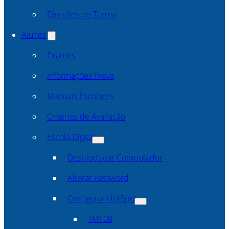
Direcões de Turma
Alunos
Exames
Informações Prova
Manuais Escolares
Critérios de Avaliação
Escola Digital
Desbloquear Computador
Alterar Password
Configurar HotSpot
TMF08