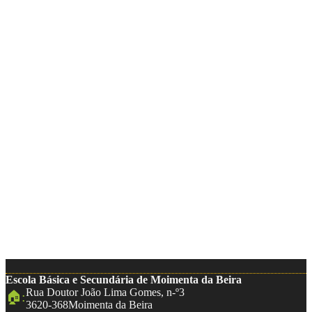
Escola Básica e Secundária de Moimenta da Beira
Rua Doutor João Lima Gomes, n-º3
🏠:
3620-368
Moimenta da Beira