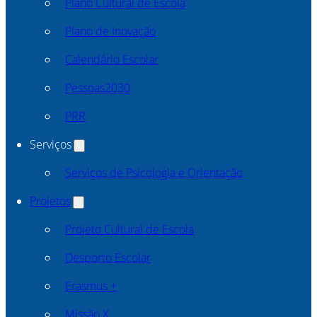
Plano Cultural de Escola
Plano de Inovação
Calendário Escolar
Pessoas2030
PRR
Serviços
Serviços de Psicologia e Orientação
Projetos
Projeto Cultural de Escola
Desporto Escolar
Erasmus +
Missão X