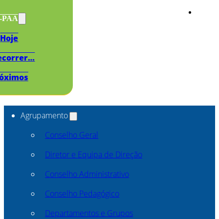
s-PAA
Hoje
ecorrer…
óximos
Agrupamento
Conselho Geral
Diretor e Equipa de Direção
Conselho Administrativo
Conselho Pedagógico
Departamentos e Grupos