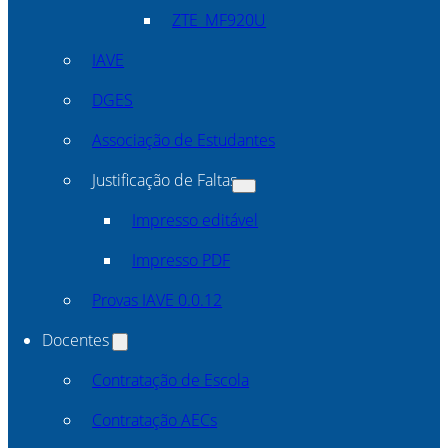
ZTE_MF920U
IAVE
DGES
Associação de Estudantes
Justificação de Faltas
Impresso editável
Impresso PDF
Provas IAVE 0.0.12
Docentes
Contratação de Escola
Contratação AECs