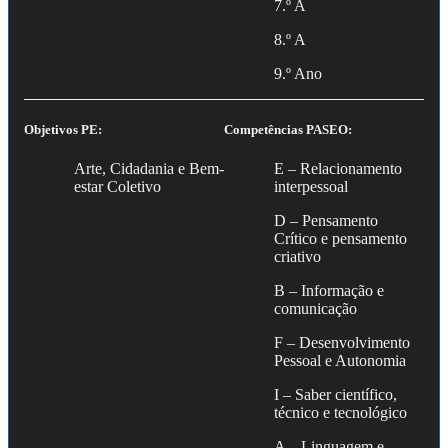
7.º A
8.º A
9.º Ano
Objetivos PE:
Competências PASEO:
Arte, Cidadania e Bem-
E – Relacionamento
estar Coletivo
interpessoal
D – Pensamento
Crítico e pensamento
criativo
B – Informação e
comunicação
F – Desenvolvimento
Pessoal e Autonomia
I – Saber científico,
técnico e tecnológico
A – Linguagem e