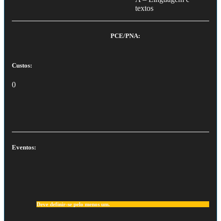
textos
PCE/PNA:
Custos:
0
Eventos:
Deve definir-se pelo menos um.