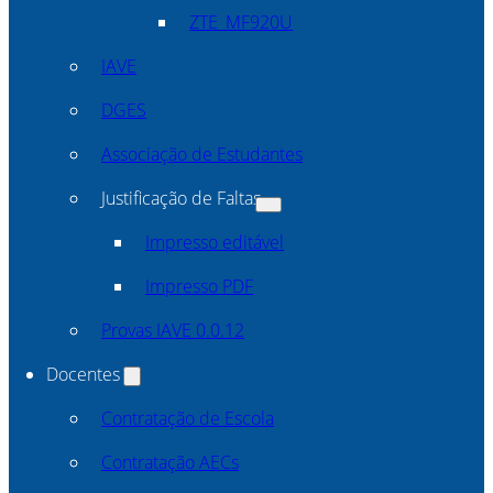
ZTE_MF920U
IAVE
DGES
Associação de Estudantes
Justificação de Faltas
Impresso editável
Impresso PDF
Provas IAVE 0.0.12
Docentes
Contratação de Escola
Contratação AECs