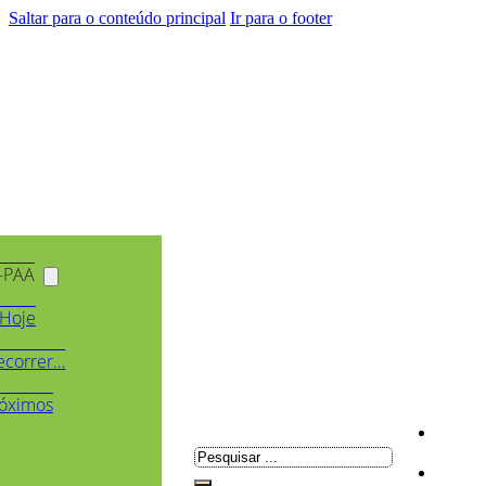
Saltar para o conteúdo principal
Ir para o footer
-PAA
Hoje
ecorrer…
óximos
Pesquisar