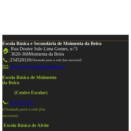
Escola Básica e Secundária de Moimenta da Beira
Rua Doutor João Lima Gomes, n-º3
🏠:
3620-368
Moimenta da Beira
📞:
254520110
(Chamada para a rede fixa nacional)
📧:
servicos@escolasmoimenta.pt
Escola Básica de Moimenta
da Beira
(Centro Escolar)
📞:
254 520 150
(Chamada para a rede fixa
nacional)
Escola Básica de Alvite