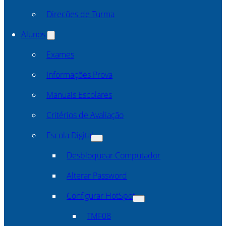
Direcões de Turma
Alunos
Exames
Informações Prova
Manuais Escolares
Critérios de Avaliação
Escola Digital
Desbloquear Computador
Alterar Password
Configurar HotSpot
TMF08