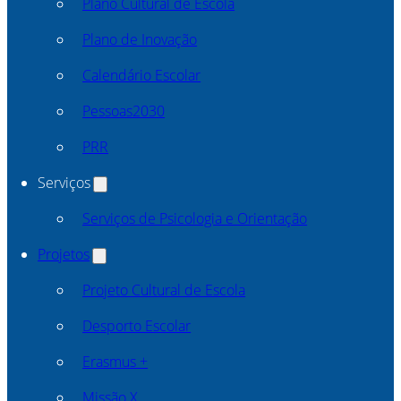
Plano Cultural de Escola
Plano de Inovação
Calendário Escolar
Pessoas2030
PRR
Serviços
Serviços de Psicologia e Orientação
Projetos
Projeto Cultural de Escola
Desporto Escolar
Erasmus +
Missão X