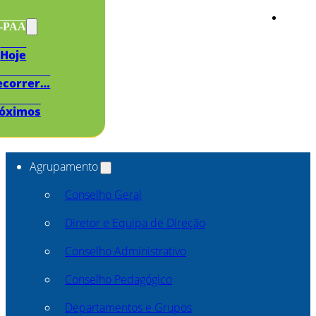
s-PAA
Hoje
ecorrer…
óximos
Agrupamento
Conselho Geral
Diretor e Equipa de Direção
Conselho Administrativo
Conselho Pedagógico
Departamentos e Grupos