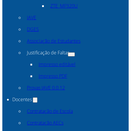
ZTE_MF920U
IAVE
DGES
Associação de Estudantes
Justificação de Faltas
Impresso editável
Impresso PDF
Provas IAVE 0.0.12
Docentes
Contratação de Escola
Contratação AECs