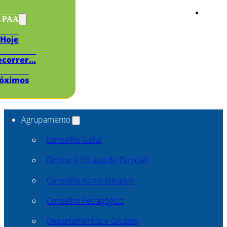
s-PAA
Hoje
ecorrer…
óximos
Agrupamento
Conselho Geral
Diretor e Equipa de Direção
Conselho Administrativo
Conselho Pedagógico
Departamentos e Grupos