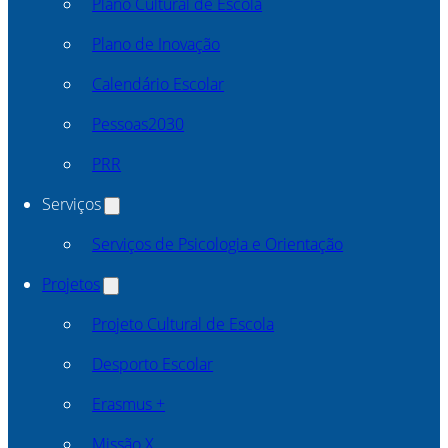
Plano Cultural de Escola
Plano de Inovação
Calendário Escolar
Pessoas2030
PRR
Serviços
Serviços de Psicologia e Orientação
Projetos
Projeto Cultural de Escola
Desporto Escolar
Erasmus +
Missão X