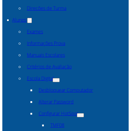
Direcões de Turma
Alunos
Exames
Informações Prova
Manuais Escolares
Critérios de Avaliação
Escola Digital
Desbloquear Computador
Alterar Password
Configurar HotSpot
TMF08