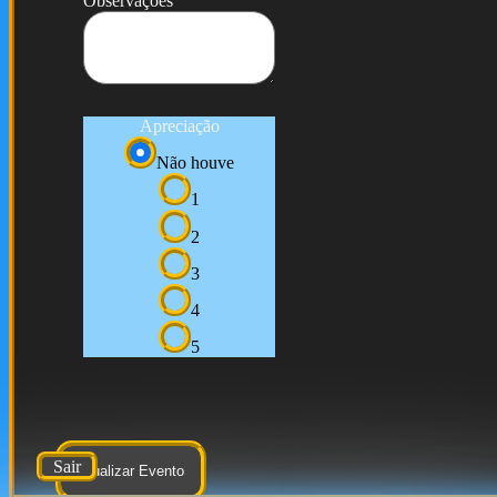
Observações
Apreciação
Não houve
1
2
3
4
5
Sair
Atualizar Evento