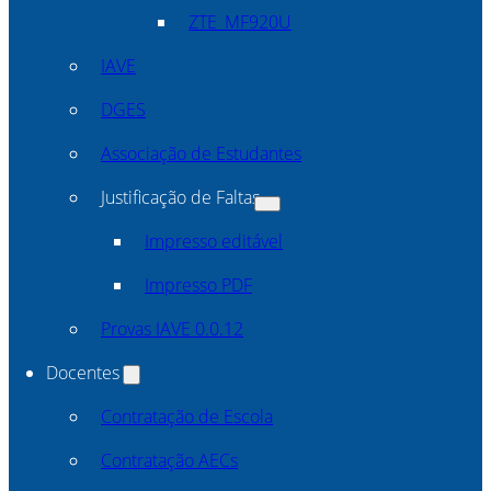
ZTE_MF920U
IAVE
DGES
Associação de Estudantes
Justificação de Faltas
Impresso editável
Impresso PDF
Provas IAVE 0.0.12
Docentes
Contratação de Escola
Contratação AECs