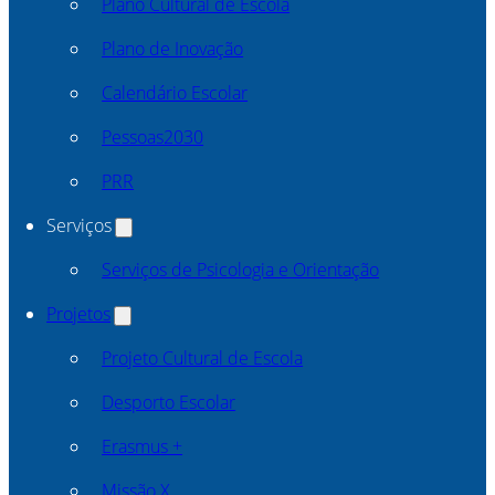
Plano Cultural de Escola
Plano de Inovação
Calendário Escolar
Pessoas2030
PRR
Serviços
Serviços de Psicologia e Orientação
Projetos
Projeto Cultural de Escola
Desporto Escolar
Erasmus +
Missão X