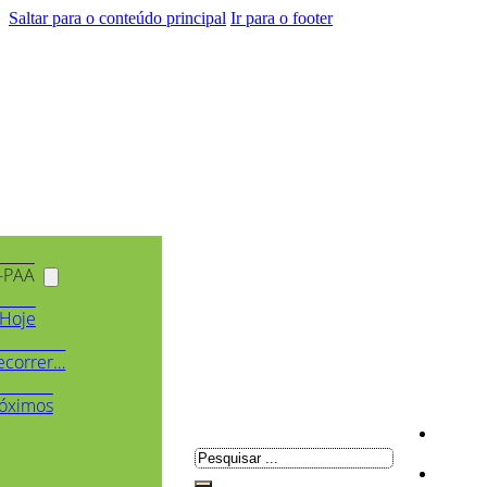
Saltar para o conteúdo principal
Ir para o footer
-PAA
Hoje
ecorrer…
óximos
Pesquisar