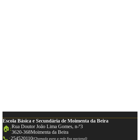
Escola Básica e Secundária de Moimenta da Beira
Rua Doutor João Lima Gomes, n-º3
🏠:
3620-368
Moimenta da Beira
📞:
254520110
(Chamada para a rede fixa nacional)