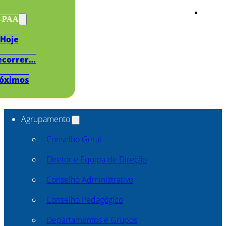
s-PAA
Hoje
ecorrer…
óximos
Agrupamento
Conselho Geral
Diretor e Equipa de Direção
Conselho Administrativo
Conselho Pedagógico
Departamentos e Grupos