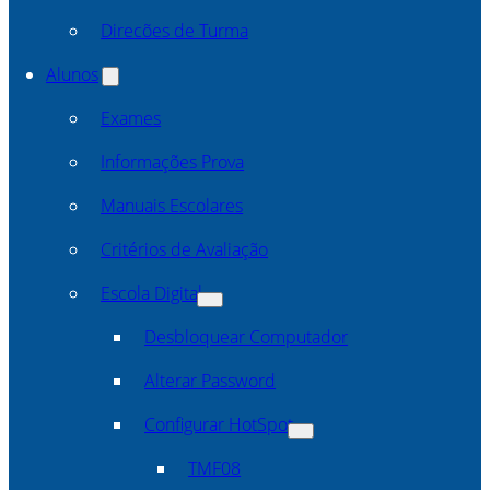
Direcões de Turma
Alunos
Exames
Informações Prova
Manuais Escolares
Critérios de Avaliação
Escola Digital
Desbloquear Computador
Alterar Password
Configurar HotSpot
TMF08