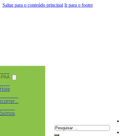
Saltar para o conteúdo principal
Ir para o footer
-PAA
Hoje
ecorrer…
óximos
Pesquisar