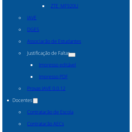
ZTE_MF920U
IAVE
DGES
Associação de Estudantes
Justificação de Faltas
Impresso editável
Impresso PDF
Provas IAVE 0.0.12
Docentes
Contratação de Escola
Contratação AECs