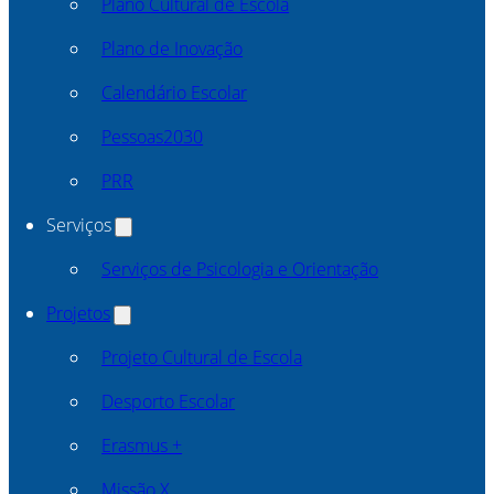
Plano Cultural de Escola
Plano de Inovação
Calendário Escolar
Pessoas2030
PRR
Serviços
Serviços de Psicologia e Orientação
Projetos
Projeto Cultural de Escola
Desporto Escolar
Erasmus +
Missão X