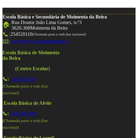
Escola Básica e Secundária de Moimenta da Beira
Rua Doutor João Lima Gomes, n-º3
🏠:
3620-368
Moimenta da Beira
📞:
254520110
(Chamada para a rede fixa nacional)
📧:
servicos@escolasmoimenta.pt
Escola Básica de Moimenta
da Beira
(Centro Escolar)
📞:
254 520 150
(Chamada para a rede fixa
nacional)
Escola Básica de Alvite
📞:
254 586 409
(Chamada para a rede fixa
nacional)
Escola Básica de Leomil