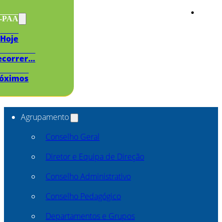
s-PAA
Hoje
ecorrer…
óximos
Agrupamento
Conselho Geral
Diretor e Equipa de Direção
Conselho Administrativo
Conselho Pedagógico
Departamentos e Grupos