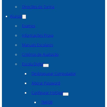
Direcões de Turma
Alunos
Exames
Informações Prova
Manuais Escolares
Critérios de Avaliação
Escola Digital
Desbloquear Computador
Alterar Password
Configurar HotSpot
TMF08