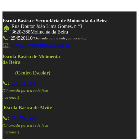
Escola Básica e Secundária de Moimenta da Beira
Rua Doutor João Lima Gomes, n-º3
🏠:
3620-368
Moimenta da Beira
📞:
254520110
(Chamada para a rede fixa nacional)
📧:
servicos@escolasmoimenta.pt
Escola Básica de Moimenta
da Beira
(Centro Escolar)
📞:
254 520 150
(Chamada para a rede fixa
nacional)
Escola Básica de Alvite
📞:
254 586 409
(Chamada para a rede fixa
nacional)