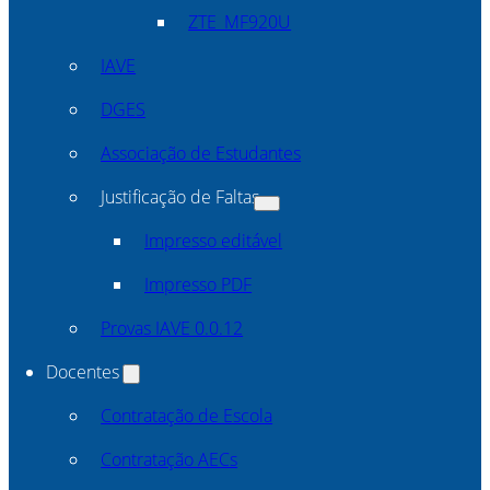
ZTE_MF920U
IAVE
DGES
Associação de Estudantes
Justificação de Faltas
Impresso editável
Impresso PDF
Provas IAVE 0.0.12
Docentes
Contratação de Escola
Contratação AECs