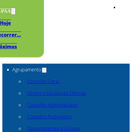
s-PAA
Hoje
ecorrer…
óximos
Agrupamento
Conselho Geral
Diretor e Equipa de Direção
Conselho Administrativo
Conselho Pedagógico
Departamentos e Grupos