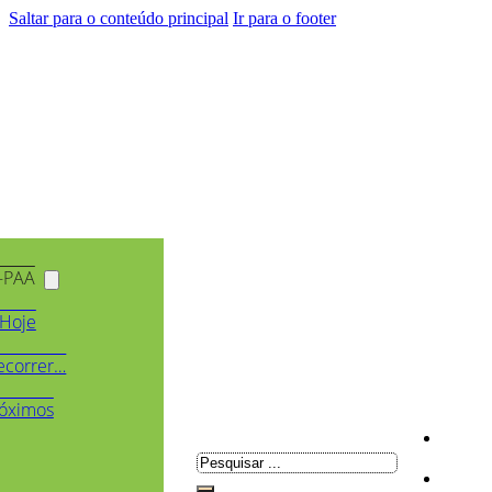
Saltar para o conteúdo principal
Ir para o footer
-PAA
Hoje
ecorrer…
óximos
Pesquisar