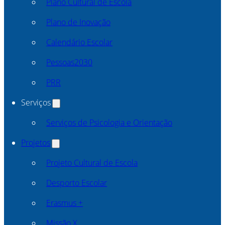
Plano Cultural de Escola
Plano de Inovação
Calendário Escolar
Pessoas2030
PRR
Serviços
Serviços de Psicologia e Orientação
Projetos
Projeto Cultural de Escola
Desporto Escolar
Erasmus +
Missão X