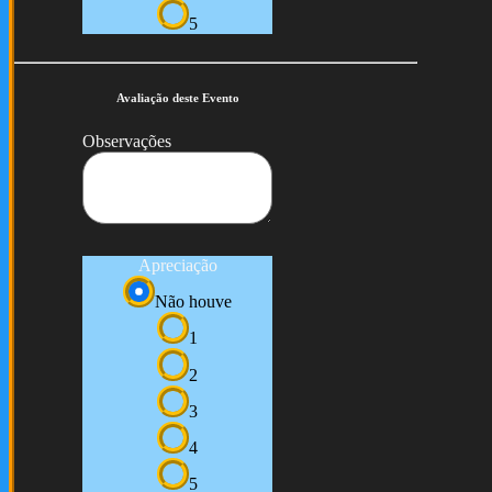
5
Avaliação deste Evento
Observações
Apreciação
Não houve
1
2
3
4
5