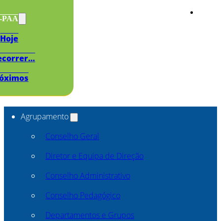
s-PAA
Hoje
ecorrer…
óximos
Agrupamento
Conselho Geral
Diretor e Equipa de Direção
Conselho Administrativo
Conselho Pedagógico
Departamentos e Grupos