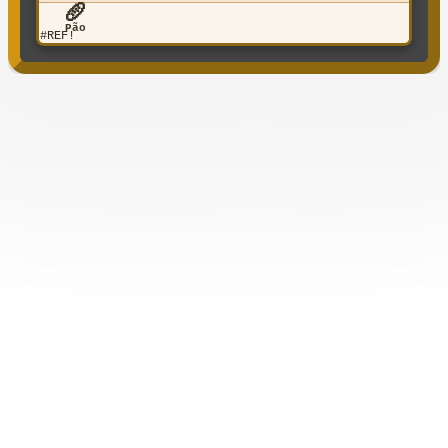
🥖
Pão
#REF!