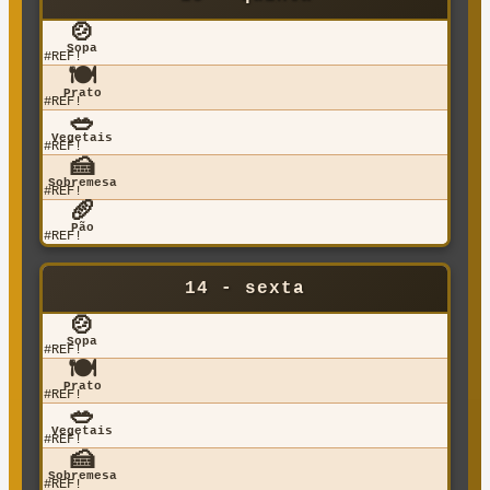
🍲
Sopa
#REF!
🍽️
Prato
#REF!
🥗
Vegetais
#REF!
🍰
Sobremesa
#REF!
🥖
Pão
#REF!
14 - sexta
🍲
Sopa
#REF!
🍽️
Prato
#REF!
🥗
Vegetais
#REF!
🍰
Sobremesa
#REF!