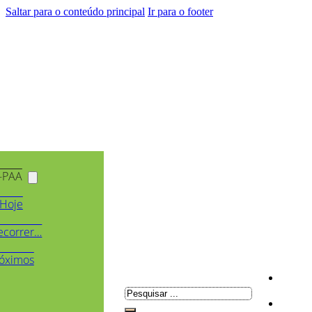
Saltar para o conteúdo principal
Ir para o footer
-PAA
Hoje
ecorrer…
óximos
Pesquisar