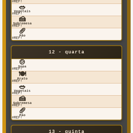
#REF!
🥗
Vegetais
#REF!
🍰
Sobremesa
#REF!
🥖
Pão
#REF!
12 - quarta
🍲
Sopa
#REF!
🍽️
Prato
#REF!
🥗
Vegetais
#REF!
🍰
Sobremesa
#REF!
🥖
Pão
#REF!
13 - quinta