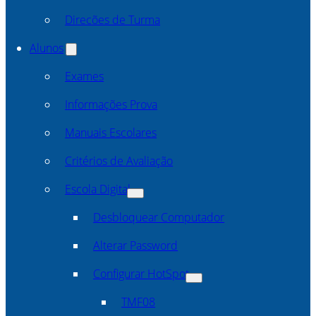
Direcões de Turma
Alunos
Exames
Informações Prova
Manuais Escolares
Critérios de Avaliação
Escola Digital
Desbloquear Computador
Alterar Password
Configurar HotSpot
TMF08