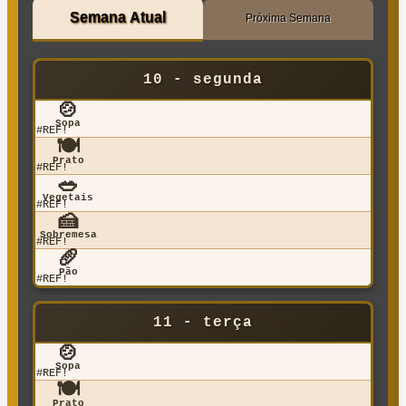
Semana Atual
Próxima Semana
10 - segunda
🍲
Sopa
#REF!
🍽️
Prato
#REF!
🥗
Vegetais
#REF!
🍰
Sobremesa
#REF!
🥖
Pão
#REF!
11 - terça
🍲
Sopa
#REF!
🍽️
Prato