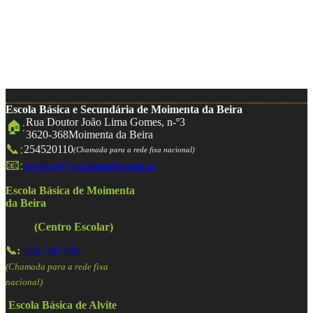
Escola Básica e Secundária de Moimenta da Beira
Rua Doutor João Lima Gomes, n-º3
🏠:
3620-368
Moimenta da Beira
📞:
254520110
(Chamada para a rede fixa nacional)
📧:
servicos@escolasmoimenta.pt
Escola Básica de Moimenta
da Beira
(Centro Escolar)
📞:
254 520 150
(Chamada para a rede fixa
nacional)
Escola Básica de Alvite