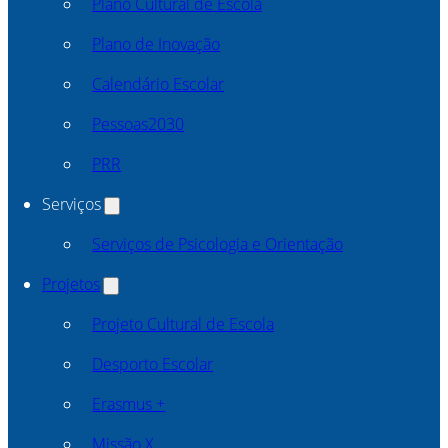
Plano Cultural de Escola
Plano de Inovação
Calendário Escolar
Pessoas2030
PRR
Serviços
Serviços de Psicologia e Orientação
Projetos
Projeto Cultural de Escola
Desporto Escolar
Erasmus +
Missão X