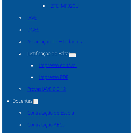
ZTE_MF920U
IAVE
DGES
Associação de Estudantes
Justificação de Faltas
Impresso editável
Impresso PDF
Provas IAVE 0.0.12
Docentes
Contratação de Escola
Contratação AECs