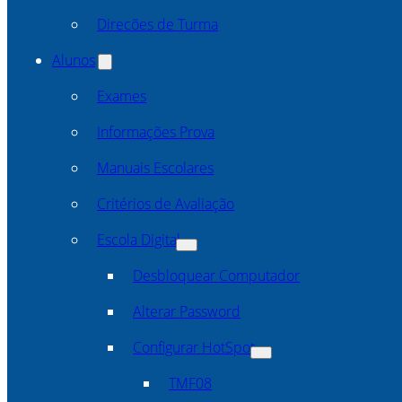
Direcões de Turma
Alunos
Exames
Informações Prova
Manuais Escolares
Critérios de Avaliação
Escola Digital
Desbloquear Computador
Alterar Password
Configurar HotSpot
TMF08