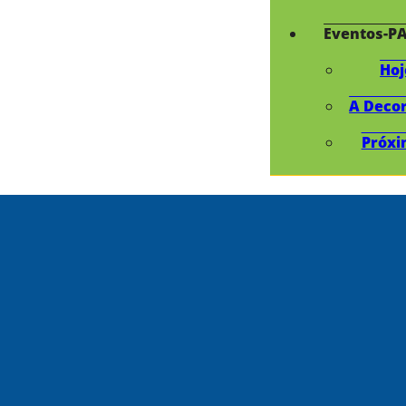
Eventos-P
Hoj
A Deco
Próxi