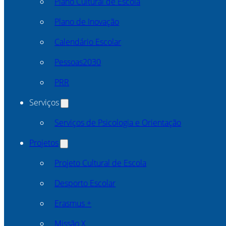
Plano Cultural de Escola
Plano de Inovação
Calendário Escolar
Pessoas2030
PRR
Serviços
Serviços de Psicologia e Orientação
Projetos
Projeto Cultural de Escola
Desporto Escolar
Erasmus +
Missão X