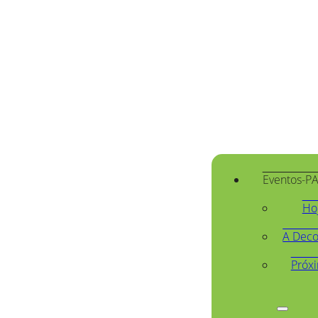
Eventos-P
Ho
A Deco
Próx