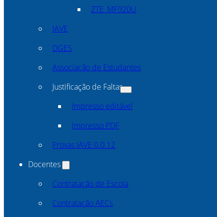
ZTE_MF920U
IAVE
DGES
Associação de Estudantes
Justificação de Faltas
Impresso editável
Impresso PDF
Provas IAVE 0.0.12
Docentes
Contratação de Escola
Contratação AECs