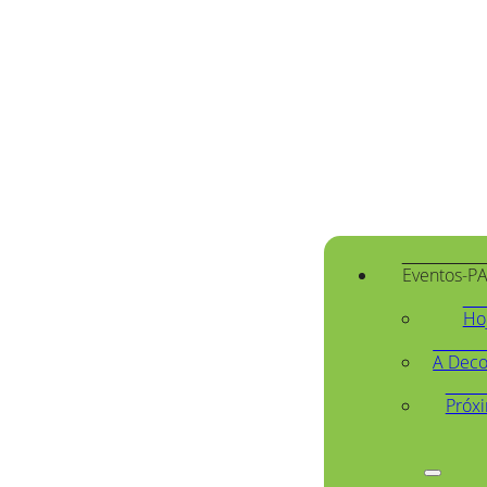
Eventos-P
Ho
A Deco
Próx