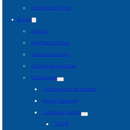
Direcões de Turma
Alunos
Exames
Informações Prova
Manuais Escolares
Critérios de Avaliação
Escola Digital
Desbloquear Computador
Alterar Password
Configurar HotSpot
TMF08