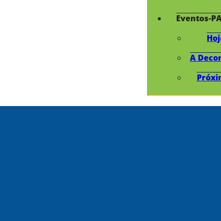
Eventos-P
Hoj
A Deco
Próxi