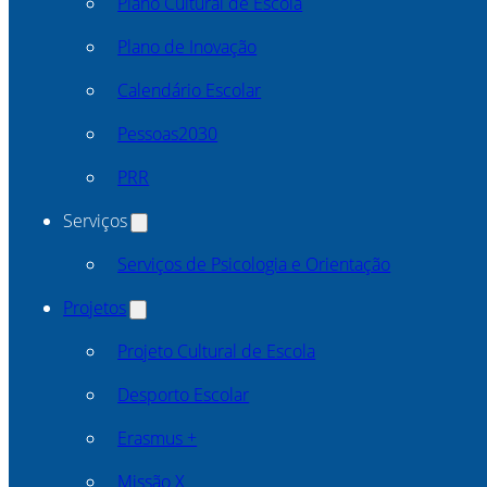
Plano Cultural de Escola
Plano de Inovação
Calendário Escolar
Pessoas2030
PRR
Serviços
Serviços de Psicologia e Orientação
Projetos
Projeto Cultural de Escola
Desporto Escolar
Erasmus +
Missão X