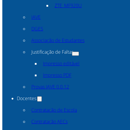
ZTE_MF920U
IAVE
DGES
Associação de Estudantes
Justificação de Faltas
Impresso editável
Impresso PDF
Provas IAVE 0.0.12
Docentes
Contratação de Escola
Contratação AECs