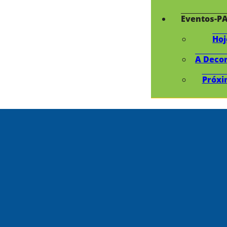
Eventos-P
Hoj
A Deco
Próxi