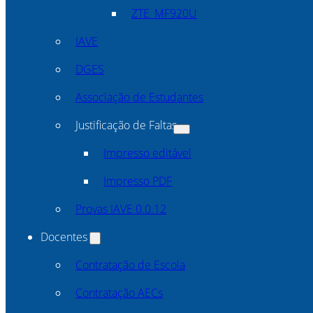
ZTE_MF920U
IAVE
DGES
Associação de Estudantes
Justificação de Faltas
Impresso editável
Impresso PDF
Provas IAVE 0.0.12
Docentes
Contratação de Escola
Contratação AECs