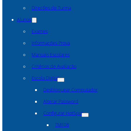
Direcões de Turma
Alunos
Exames
Informações Prova
Manuais Escolares
Critérios de Avaliação
Escola Digital
Desbloquear Computador
Alterar Password
Configurar HotSpot
TMF08