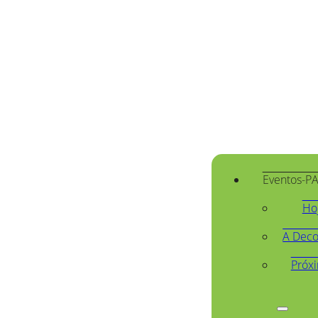
Eventos-P
Ho
A Deco
Próx