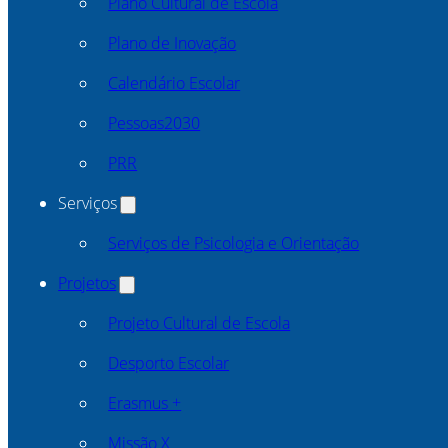
Plano Cultural de Escola
Plano de Inovação
Calendário Escolar
Pessoas2030
PRR
Serviços
Serviços de Psicologia e Orientação
Projetos
Projeto Cultural de Escola
Desporto Escolar
Erasmus +
Missão X