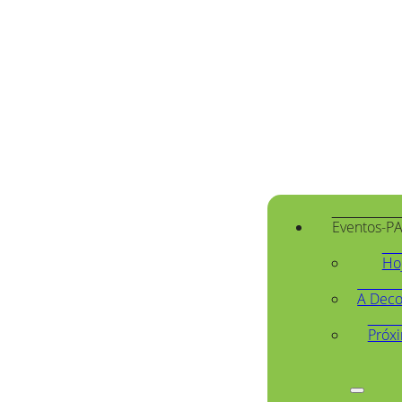
Eventos-P
Ho
A Deco
Próx