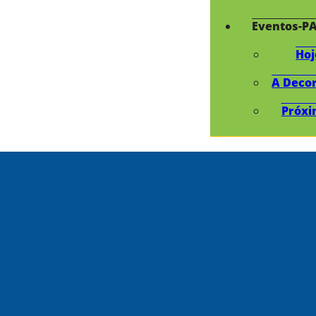
Eventos-P
Hoj
A Deco
Próxi