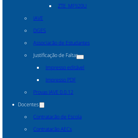
ZTE_MF920U
IAVE
DGES
Associação de Estudantes
Justificação de Faltas
Impresso editável
Impresso PDF
Provas IAVE 0.0.12
Docentes
Contratação de Escola
Contratação AECs