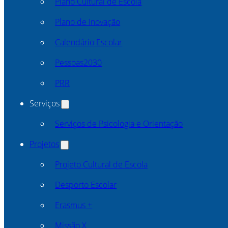
Plano Cultural de Escola
Plano de Inovação
Calendário Escolar
Pessoas2030
PRR
Serviços
Serviços de Psicologia e Orientação
Projetos
Projeto Cultural de Escola
Desporto Escolar
Erasmus +
Missão X