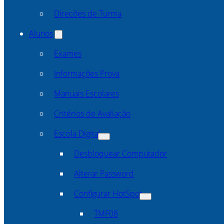
Direcões de Turma
Alunos
Exames
Informações Prova
Manuais Escolares
Critérios de Avaliação
Escola Digital
Desbloquear Computador
Alterar Password
Configurar HotSpot
TMF08