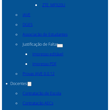
ZTE_MF920U
IAVE
DGES
Associação de Estudantes
Justificação de Faltas
Impresso editável
Impresso PDF
Provas IAVE 0.0.12
Docentes
Contratação de Escola
Contratação AECs