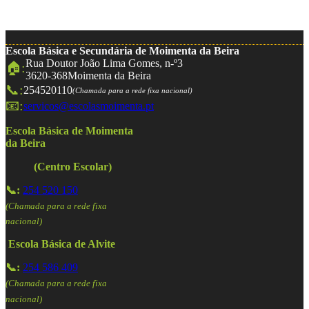
Escola Básica e Secundária de Moimenta da Beira
Rua Doutor João Lima Gomes, n-º3
🏠:
3620-368
Moimenta da Beira
📞:
254520110
(Chamada para a rede fixa nacional)
📧:
servicos@escolasmoimenta.pt
Escola Básica de Moimenta
da Beira
(Centro Escolar)
📞:
254 520 150
(Chamada para a rede fixa
nacional)
Escola Básica de Alvite
📞:
254 586 409
(Chamada para a rede fixa
nacional)