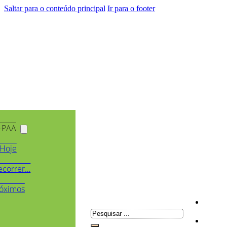
Saltar para o conteúdo principal
Ir para o footer
-PAA
Hoje
ecorrer…
óximos
Pesquisar