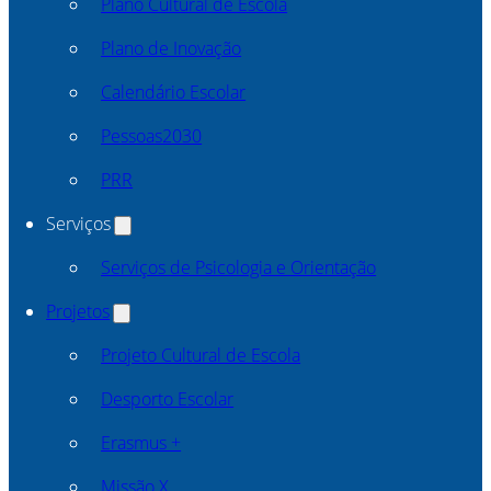
Plano Cultural de Escola
Plano de Inovação
Calendário Escolar
Pessoas2030
PRR
Serviços
Serviços de Psicologia e Orientação
Projetos
Projeto Cultural de Escola
Desporto Escolar
Erasmus +
Missão X