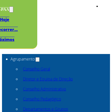
s-PAA
Hoje
ecorrer…
óximos
Agrupamento
Conselho Geral
Diretor e Equipa de Direção
Conselho Administrativo
Conselho Pedagógico
Departamentos e Grupos