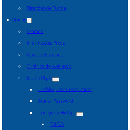
Direcões de Turma
Alunos
Exames
Informações Prova
Manuais Escolares
Critérios de Avaliação
Escola Digital
Desbloquear Computador
Alterar Password
Configurar HotSpot
TMF08