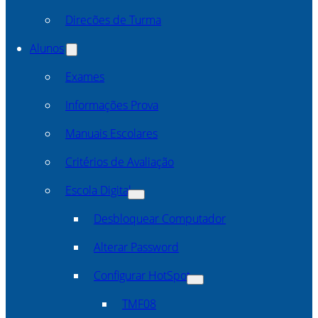
Direcões de Turma
Alunos
Exames
Informações Prova
Manuais Escolares
Critérios de Avaliação
Escola Digital
Desbloquear Computador
Alterar Password
Configurar HotSpot
TMF08