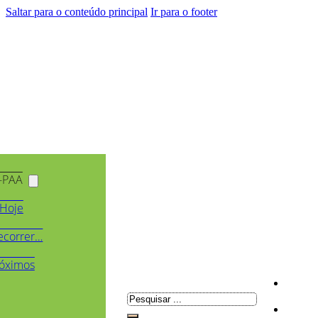
Saltar para o conteúdo principal
Ir para o footer
-PAA
Hoje
ecorrer…
óximos
Pesquisar