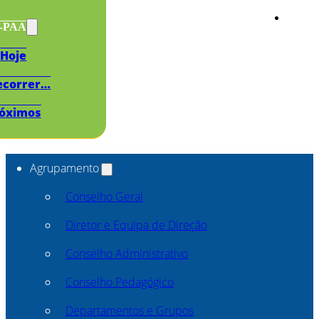
s-PAA
Hoje
ecorrer…
óximos
Agrupamento
Conselho Geral
Diretor e Equipa de Direção
Conselho Administrativo
Conselho Pedagógico
Departamentos e Grupos