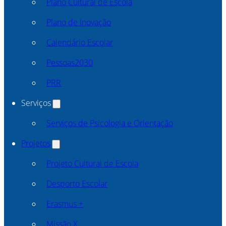
Plano Cultural de Escola
Plano de Inovação
Calendário Escolar
Pessoas2030
PRR
Serviços
Serviços de Psicologia e Orientação
Projetos
Projeto Cultural de Escola
Desporto Escolar
Erasmus +
Missão X