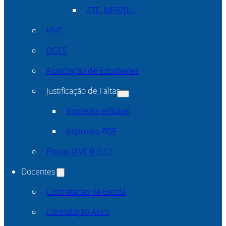
ZTE_MF920U
IAVE
DGES
Associação de Estudantes
Justificação de Faltas
Impresso editável
Impresso PDF
Provas IAVE 0.0.12
Docentes
Contratação de Escola
Contratação AECs