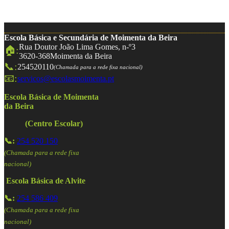
Escola Básica e Secundária de Moimenta da Beira
Rua Doutor João Lima Gomes, n-º3
🏠:
3620-368
Moimenta da Beira
📞:
254520110
(Chamada para a rede fixa nacional)
📧:
servicos@escolasmoimenta.pt
Escola Básica de Moimenta
da Beira
(Centro Escolar)
📞:
254 520 150
(Chamada para a rede fixa
nacional)
Escola Básica de Alvite
📞:
254 586 409
(Chamada para a rede fixa
nacional)