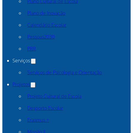
Plano Cultural de Escola
Plano de Inovação
Calendário Escolar
Pessoas2030
PRR
Serviços
Serviços de Psicologia e Orientação
Projetos
Projeto Cultural de Escola
Desporto Escolar
Erasmus +
Missão X