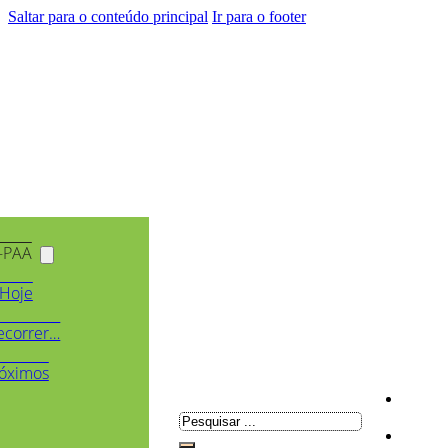
Saltar para o conteúdo principal
Ir para o footer
-PAA
Hoje
ecorrer…
óximos
Pesquisar