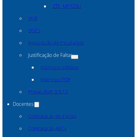
ZTE_MF920U
IAVE
DGES
Associação de Estudantes
Justificação de Faltas
Impresso editável
Impresso PDF
Provas IAVE 0.0.12
Docentes
Contratação de Escola
Contratação AECs