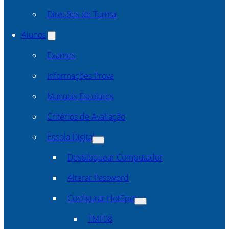
Direcões de Turma
Alunos
Exames
Informações Prova
Manuais Escolares
Critérios de Avaliação
Escola Digital
Desbloquear Computador
Alterar Password
Configurar HotSpot
TMF08