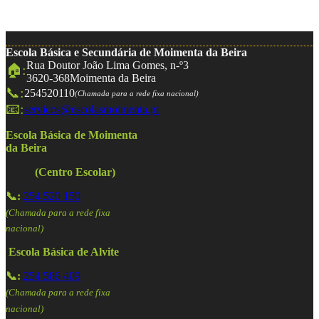
Escola Básica e Secundária de Moimenta da Beira
Rua Doutor João Lima Gomes, n-º3
🏠:
3620-368
Moimenta da Beira
📞:
254520110
(Chamada para a rede fixa nacional)
📧:
servicos@escolasmoimenta.pt
Escola Básica de Moimenta
da Beira
(Centro Escolar)
📞:
254 520 150
(Chamada para a rede fixa
nacional)
Escola Básica de Alvite
📞:
254 586 409
(Chamada para a rede fixa
nacional)