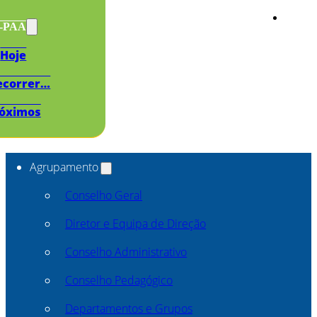
s-PAA
Hoje
ecorrer…
óximos
Agrupamento
Conselho Geral
Diretor e Equipa de Direção
Conselho Administrativo
Conselho Pedagógico
Departamentos e Grupos