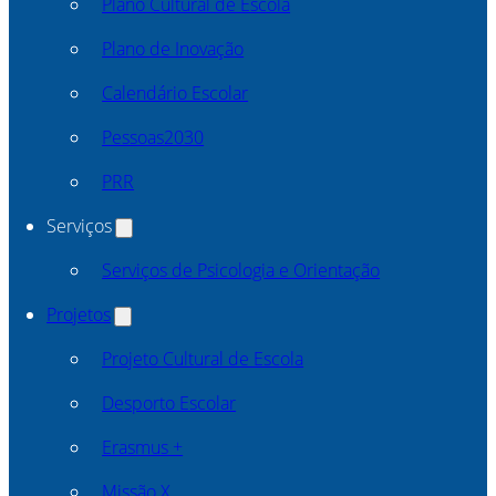
Plano Cultural de Escola
Plano de Inovação
Calendário Escolar
Pessoas2030
PRR
Serviços
Serviços de Psicologia e Orientação
Projetos
Projeto Cultural de Escola
Desporto Escolar
Erasmus +
Missão X