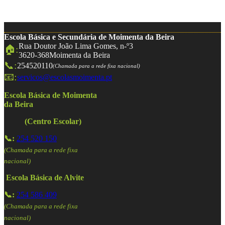
Escola Básica e Secundária de Moimenta da Beira
Rua Doutor João Lima Gomes, n-º3
🏠:
3620-368
Moimenta da Beira
📞:
254520110
(Chamada para a rede fixa nacional)
📧:
servicos@escolasmoimenta.pt
Escola Básica de Moimenta
da Beira
(Centro Escolar)
📞:
254 520 150
(Chamada para a rede fixa
nacional)
Escola Básica de Alvite
📞:
254 586 409
(Chamada para a rede fixa
nacional)