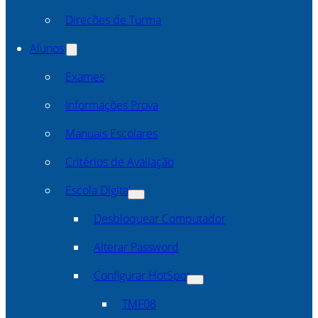
Direcões de Turma
Alunos
Exames
Informações Prova
Manuais Escolares
Critérios de Avaliação
Escola Digital
Desbloquear Computador
Alterar Password
Configurar HotSpot
TMF08