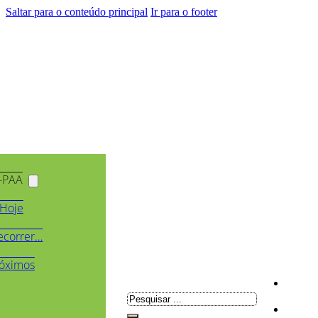
Saltar para o conteúdo principal
Ir para o footer
-PAA
Hoje
ecorrer…
óximos
Pesquisar