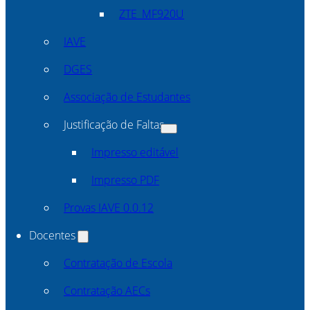
ZTE_MF920U
IAVE
DGES
Associação de Estudantes
Justificação de Faltas
Impresso editável
Impresso PDF
Provas IAVE 0.0.12
Docentes
Contratação de Escola
Contratação AECs