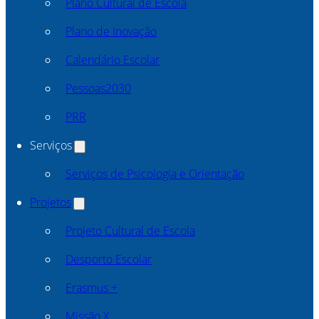
Plano Cultural de Escola
Plano de Inovação
Calendário Escolar
Pessoas2030
PRR
Serviços
Serviços de Psicologia e Orientação
Projetos
Projeto Cultural de Escola
Desporto Escolar
Erasmus +
Missão X