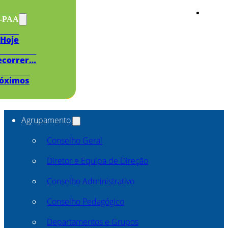
s-PAA
Hoje
ecorrer…
óximos
Agrupamento
Conselho Geral
Diretor e Equipa de Direção
Conselho Administrativo
Conselho Pedagógico
Departamentos e Grupos