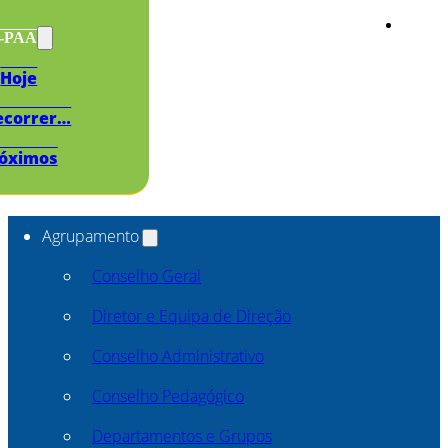
s-PAA
Hoje
ecorrer…
óximos
Agrupamento
Conselho Geral
Diretor e Equipa de Direção
Conselho Administrativo
Conselho Pedagógico
Departamentos e Grupos