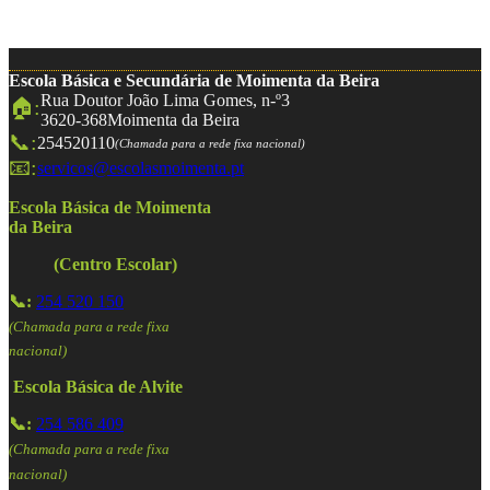
Escola Básica e Secundária de Moimenta da Beira
Rua Doutor João Lima Gomes, n-º3
🏠:
3620-368
Moimenta da Beira
📞:
254520110
(Chamada para a rede fixa nacional)
📧:
servicos@escolasmoimenta.pt
Escola Básica de Moimenta
da Beira
(Centro Escolar)
📞:
254 520 150
(Chamada para a rede fixa
nacional)
Escola Básica de Alvite
📞:
254 586 409
(Chamada para a rede fixa
nacional)