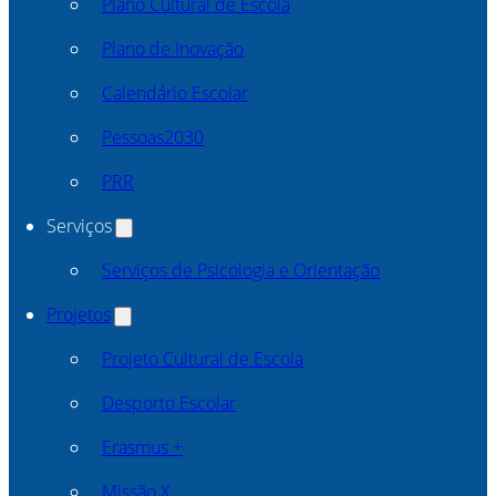
Plano Cultural de Escola
Plano de Inovação
Calendário Escolar
Pessoas2030
PRR
Serviços
Serviços de Psicologia e Orientação
Projetos
Projeto Cultural de Escola
Desporto Escolar
Erasmus +
Missão X