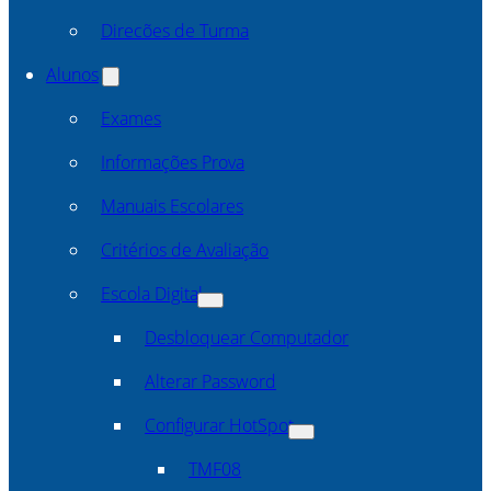
Direcões de Turma
Alunos
Exames
Informações Prova
Manuais Escolares
Critérios de Avaliação
Escola Digital
Desbloquear Computador
Alterar Password
Configurar HotSpot
TMF08