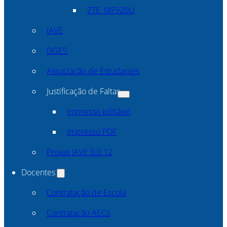
ZTE_MF920U
IAVE
DGES
Associação de Estudantes
Justificação de Faltas
Impresso editável
Impresso PDF
Provas IAVE 0.0.12
Docentes
Contratação de Escola
Contratação AECs