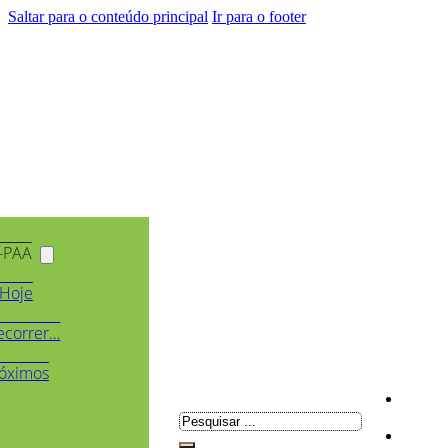
Saltar para o conteúdo principal
Ir para o footer
-PAA
Hoje
ecorrer…
óximos
Pesquisar