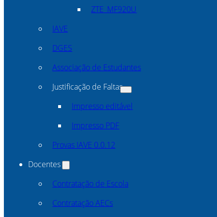
ZTE_MF920U
IAVE
DGES
Associação de Estudantes
Justificação de Faltas
Impresso editável
Impresso PDF
Provas IAVE 0.0.12
Docentes
Contratação de Escola
Contratação AECs