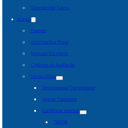
Direcões de Turma
Alunos
Exames
Informações Prova
Manuais Escolares
Critérios de Avaliação
Escola Digital
Desbloquear Computador
Alterar Password
Configurar HotSpot
TMF08