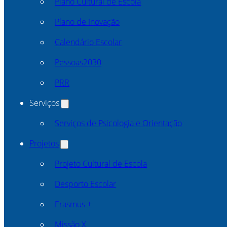
Plano Cultural de Escola
Plano de Inovação
Calendário Escolar
Pessoas2030
PRR
Serviços
Serviços de Psicologia e Orientação
Projetos
Projeto Cultural de Escola
Desporto Escolar
Erasmus +
Missão X