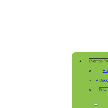
Eventos-P
Ho
A Deco
Próx