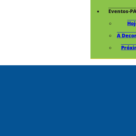
Eventos-P
Hoj
A Deco
Próxi