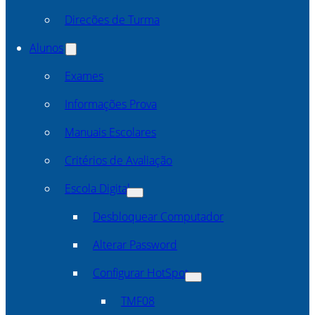
Direcões de Turma
Alunos
Exames
Informações Prova
Manuais Escolares
Critérios de Avaliação
Escola Digital
Desbloquear Computador
Alterar Password
Configurar HotSpot
TMF08