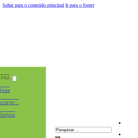
Saltar para o conteúdo principal
Ir para o footer
-PAA
Hoje
ecorrer…
óximos
Pesquisar