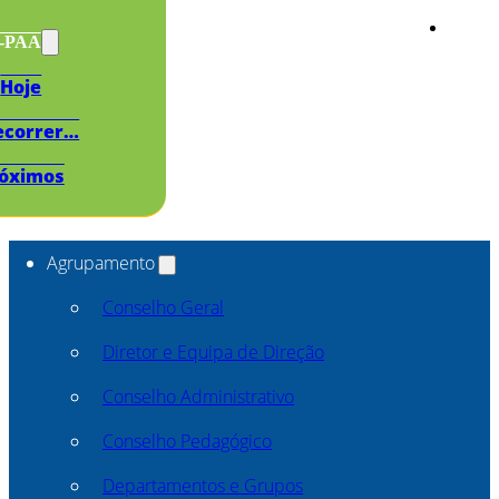
s-PAA
Hoje
ecorrer…
óximos
Agrupamento
Conselho Geral
Diretor e Equipa de Direção
Conselho Administrativo
Conselho Pedagógico
Departamentos e Grupos