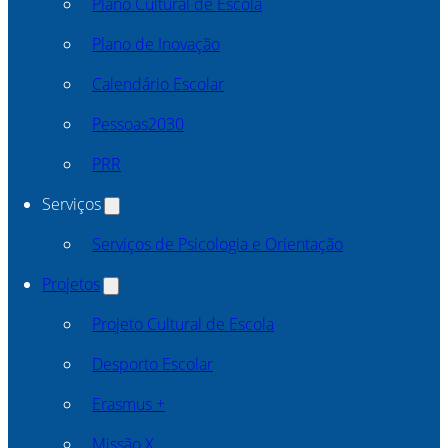
Plano Cultural de Escola
Plano de Inovação
Calendário Escolar
Pessoas2030
PRR
Serviços
Serviços de Psicologia e Orientação
Projetos
Projeto Cultural de Escola
Desporto Escolar
Erasmus +
Missão X