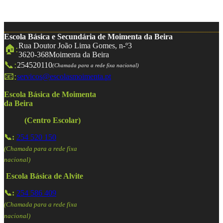
Escola Básica e Secundária de Moimenta da Beira
Rua Doutor João Lima Gomes, n-º3
🏠:
3620-368
Moimenta da Beira
📞:
254520110
(Chamada para a rede fixa nacional)
📧:
servicos@escolasmoimenta.pt
Escola Básica de Moimenta
da Beira
(Centro Escolar)
📞:
254 520 150
(Chamada para a rede fixa
nacional)
Escola Básica de Alvite
📞:
254 586 409
(Chamada para a rede fixa
nacional)