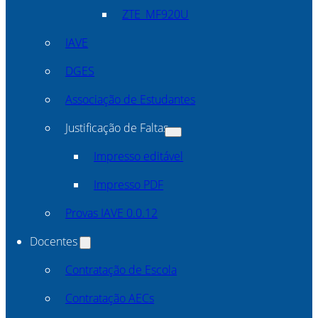
ZTE_MF920U
IAVE
DGES
Associação de Estudantes
Justificação de Faltas
Impresso editável
Impresso PDF
Provas IAVE 0.0.12
Docentes
Contratação de Escola
Contratação AECs