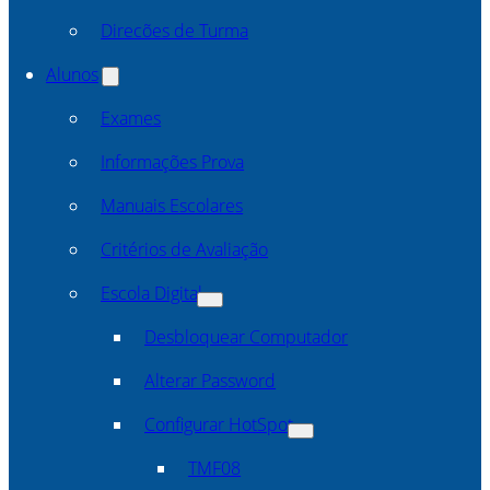
Direcões de Turma
Alunos
Exames
Informações Prova
Manuais Escolares
Critérios de Avaliação
Escola Digital
Desbloquear Computador
Alterar Password
Configurar HotSpot
TMF08