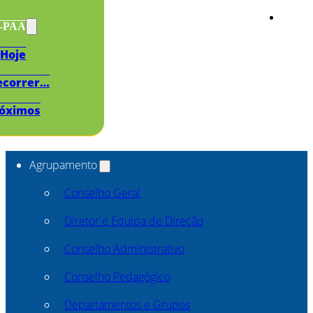
s-PAA
Hoje
ecorrer…
óximos
Agrupamento
Conselho Geral
Diretor e Equipa de Direção
Conselho Administrativo
Conselho Pedagógico
Departamentos e Grupos