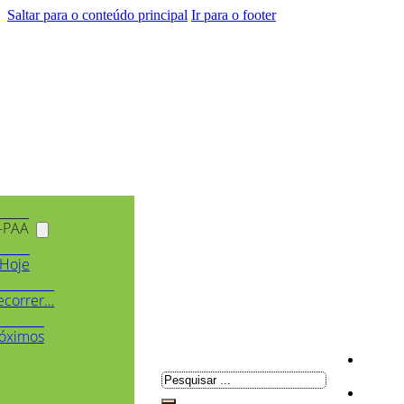
Saltar para o conteúdo principal
Ir para o footer
-PAA
Hoje
ecorrer…
óximos
Pesquisar