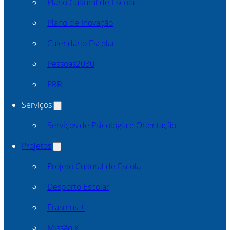
Plano Cultural de Escola
Plano de Inovação
Calendário Escolar
Pessoas2030
PRR
Serviços
Serviços de Psicologia e Orientação
Projetos
Projeto Cultural de Escola
Desporto Escolar
Erasmus +
Missão X