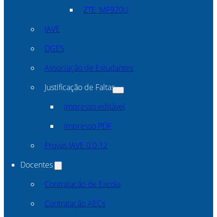
ZTE_MF920U
IAVE
DGES
Associação de Estudantes
Justificação de Faltas
Impresso editável
Impresso PDF
Provas IAVE 0.0.12
Docentes
Contratação de Escola
Contratação AECs