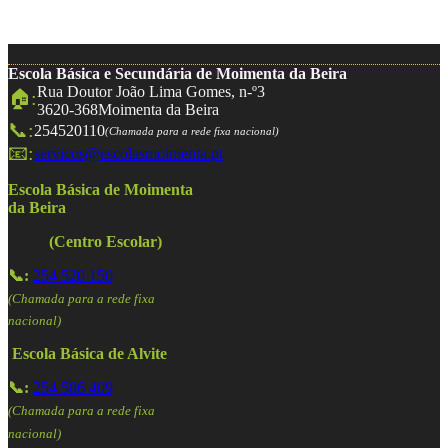
Escola Básica e Secundária de Moimenta da Beira
Rua Doutor João Lima Gomes, n-º3
🏠:
3620-368
Moimenta da Beira
📞:
254520110
(Chamada para a rede fixa nacional)
📧:
servicos@escolasmoimenta.pt
Escola Básica de Moimenta
da Beira
(Centro Escolar)
📞:
254 520 150
(Chamada para a rede fixa
nacional)
Escola Básica de Alvite
📞:
254 586 409
(Chamada para a rede fixa
nacional)