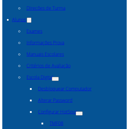
Direcões de Turma
Alunos
Exames
Informações Prova
Manuais Escolares
Critérios de Avaliação
Escola Digital
Desbloquear Computador
Alterar Password
Configurar HotSpot
TMF08