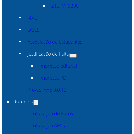
ZTE_MF920U
IAVE
DGES
Associação de Estudantes
Justificação de Faltas
Impresso editável
Impresso PDF
Provas IAVE 0.0.12
Docentes
Contratação de Escola
Contratação AECs