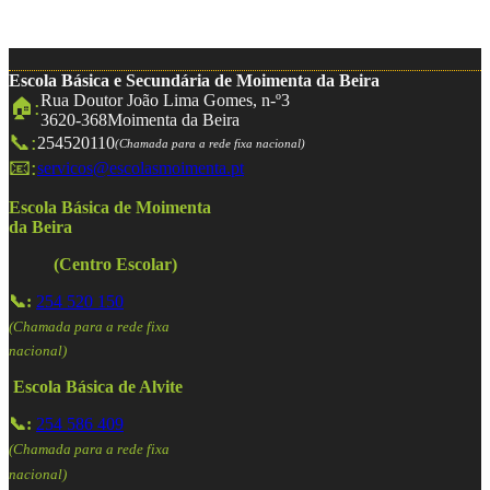
Escola Básica e Secundária de Moimenta da Beira
Rua Doutor João Lima Gomes, n-º3
🏠:
3620-368
Moimenta da Beira
📞:
254520110
(Chamada para a rede fixa nacional)
📧:
servicos@escolasmoimenta.pt
Escola Básica de Moimenta
da Beira
(Centro Escolar)
📞:
254 520 150
(Chamada para a rede fixa
nacional)
Escola Básica de Alvite
📞:
254 586 409
(Chamada para a rede fixa
nacional)