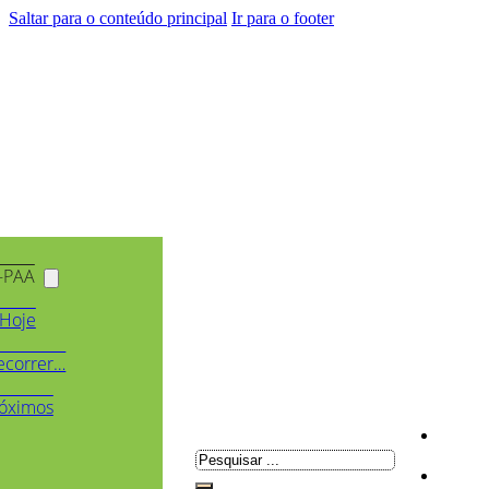
Saltar para o conteúdo principal
Ir para o footer
-PAA
Hoje
ecorrer…
óximos
Pesquisar