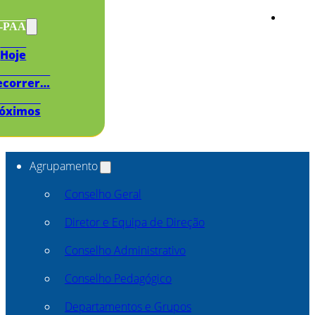
s-PAA
Hoje
ecorrer…
óximos
Agrupamento
Conselho Geral
Diretor e Equipa de Direção
Conselho Administrativo
Conselho Pedagógico
Departamentos e Grupos