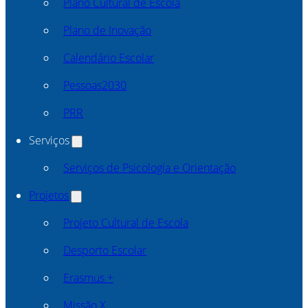
Plano Cultural de Escola
Plano de Inovação
Calendário Escolar
Pessoas2030
PRR
Serviços
Serviços de Psicologia e Orientação
Projetos
Projeto Cultural de Escola
Desporto Escolar
Erasmus +
Missão X