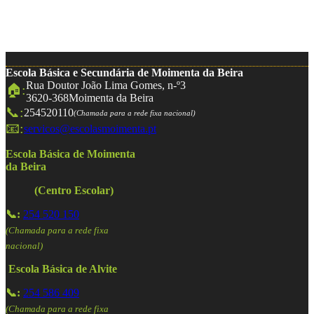
Escola Básica e Secundária de Moimenta da Beira
Rua Doutor João Lima Gomes, n-º3
🏠:
3620-368
Moimenta da Beira
📞:
254520110
(Chamada para a rede fixa nacional)
📧:
servicos@escolasmoimenta.pt
Escola Básica de Moimenta
da Beira
(Centro Escolar)
📞:
254 520 150
(Chamada para a rede fixa
nacional)
Escola Básica de Alvite
📞:
254 586 409
(Chamada para a rede fixa