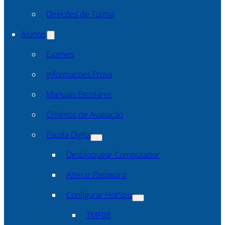
Direcões de Turma
Alunos
Exames
Informações Prova
Manuais Escolares
Critérios de Avaliação
Escola Digital
Desbloquear Computador
Alterar Password
Configurar HotSpot
TMF08