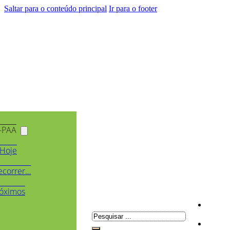
Saltar para o conteúdo principal
Ir para o footer
-PAA
Hoje
ecorrer…
óximos
Pesquisar