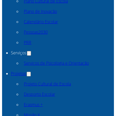
Plano Cultural de Escola
Plano de Inovação
Calendário Escolar
Pessoas2030
PRR
Serviços
Serviços de Psicologia e Orientação
Projetos
Projeto Cultural de Escola
Desporto Escolar
Erasmus +
Missão X