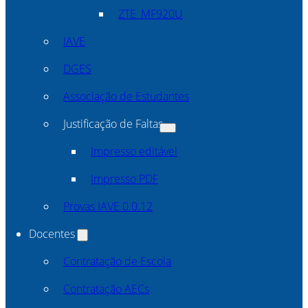
ZTE_MF920U
IAVE
DGES
Associação de Estudantes
Justificação de Faltas
Impresso editável
Impresso PDF
Provas IAVE 0.0.12
Docentes
Contratação de Escola
Contratação AECs