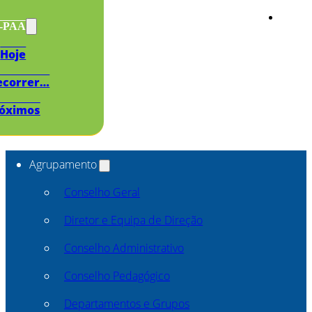
s-PAA
Hoje
ecorrer…
óximos
Agrupamento
Conselho Geral
Diretor e Equipa de Direção
Conselho Administrativo
Conselho Pedagógico
Departamentos e Grupos