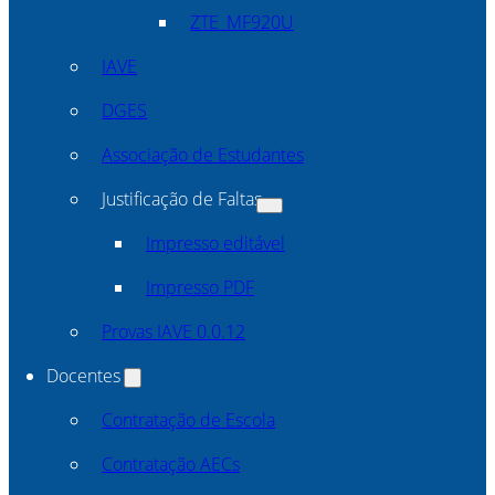
ZTE_MF920U
IAVE
DGES
Associação de Estudantes
Justificação de Faltas
Impresso editável
Impresso PDF
Provas IAVE 0.0.12
Docentes
Contratação de Escola
Contratação AECs