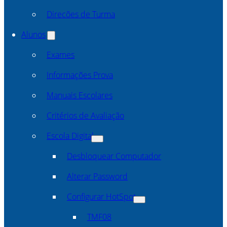
Direcões de Turma
Alunos
Exames
Informações Prova
Manuais Escolares
Critérios de Avaliação
Escola Digital
Desbloquear Computador
Alterar Password
Configurar HotSpot
TMF08