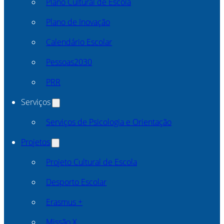
Plano Cultural de Escola
Plano de Inovação
Calendário Escolar
Pessoas2030
PRR
Serviços
Serviços de Psicologia e Orientação
Projetos
Projeto Cultural de Escola
Desporto Escolar
Erasmus +
Missão X