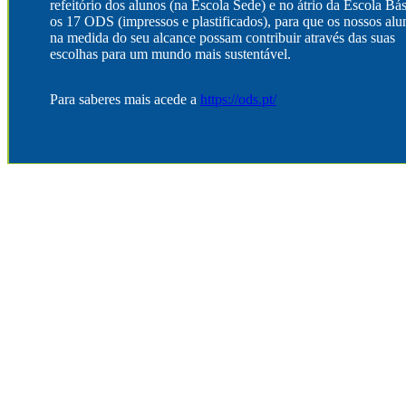
refeitório dos alunos (na Escola Sede) e no átrio da Escola Bás
os 17 ODS (impressos e plastificados), para que os nossos alu
na medida do seu alcance possam contribuir através das suas
escolhas para um mundo mais sustentável.
Para saberes mais acede a
https://ods.pt/