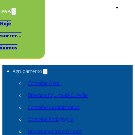
s-PAA
Hoje
ecorrer…
óximos
Agrupamento
Conselho Geral
Diretor e Equipa de Direção
Conselho Administrativo
Conselho Pedagógico
Departamentos e Grupos