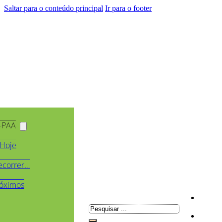
Saltar para o conteúdo principal
Ir para o footer
-PAA
Hoje
ecorrer…
óximos
Pesquisar