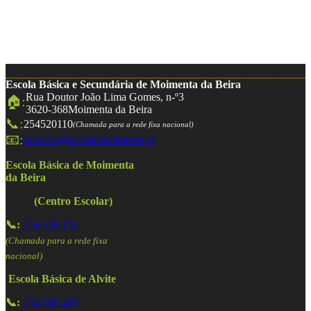
Escola Básica e Secundária de Moimenta da Beira
Rua Doutor João Lima Gomes, n-º3
🏠:
3620-368
Moimenta da Beira
📞:
254520110
(Chamada para a rede fixa nacional)
📧:
servicos@escolasmoimenta.pt
Escola Básica de Moimenta
da Beira
(Centro Escolar)
📞:
254 520 150
(Chamada para a rede fixa
nacional)
Escola Básica de Alvite
📞:
254 586 409