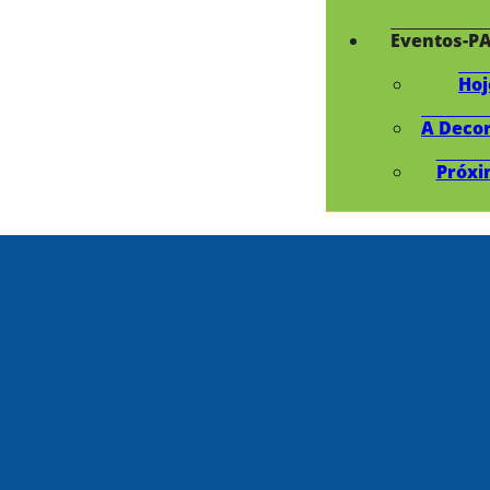
Eventos-P
Hoj
A Deco
Próxi