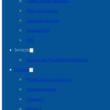
Plano Cultural de Escola
Plano de Inovação
Calendário Escolar
Pessoas2030
PRR
Serviços
Serviços de Psicologia e Orientação
Projetos
Projeto Cultural de Escola
Desporto Escolar
Erasmus +
Missão X