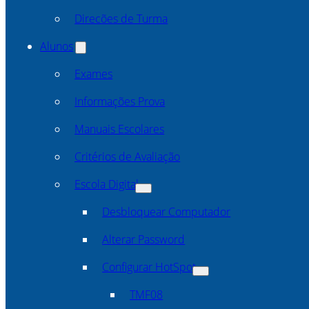
Direcões de Turma
Alunos
Exames
Informações Prova
Manuais Escolares
Critérios de Avaliação
Escola Digital
Desbloquear Computador
Alterar Password
Configurar HotSpot
TMF08