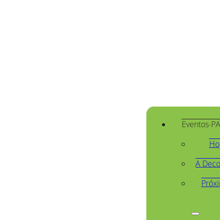
Eventos-P
Ho
A Deco
Próx