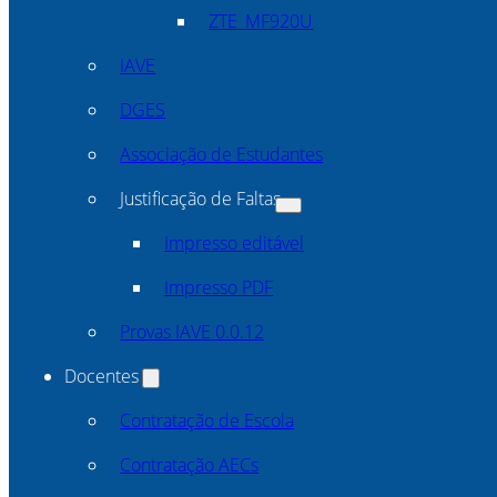
ZTE_MF920U
IAVE
DGES
Associação de Estudantes
Justificação de Faltas
Impresso editável
Impresso PDF
Provas IAVE 0.0.12
Docentes
Contratação de Escola
Contratação AECs