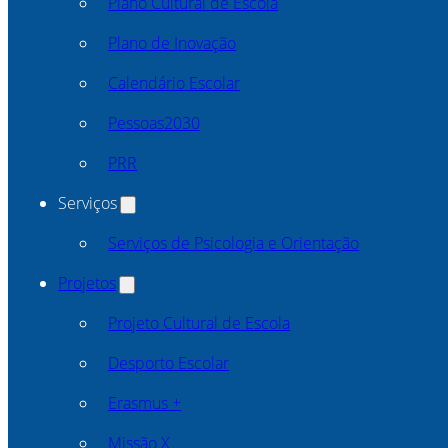
Plano Cultural de Escola
Plano de Inovação
Calendário Escolar
Pessoas2030
PRR
Serviços
Serviços de Psicologia e Orientação
Projetos
Projeto Cultural de Escola
Desporto Escolar
Erasmus +
Missão X