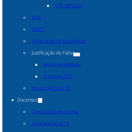
ZTE_MF920U
IAVE
DGES
Associação de Estudantes
Justificação de Faltas
Impresso editável
Impresso PDF
Provas IAVE 0.0.12
Docentes
Contratação de Escola
Contratação AECs