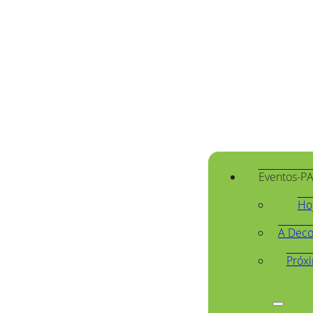
Eventos-P
Ho
A Deco
Próx