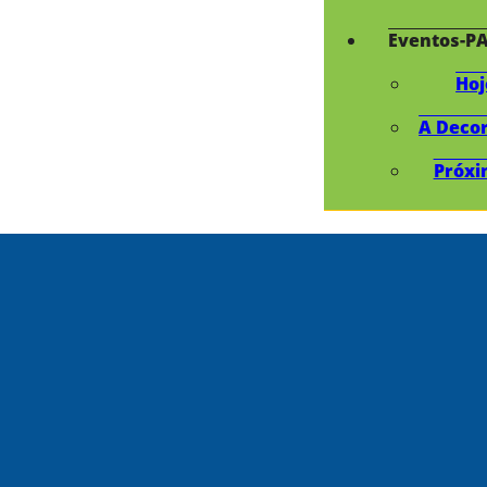
Eventos-P
Hoj
A Deco
Próxi