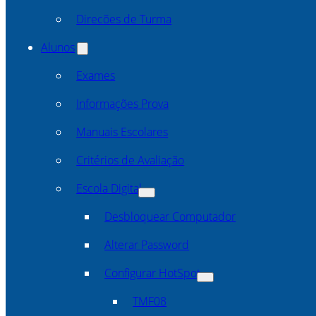
Direcões de Turma
Alunos
Exames
Informações Prova
Manuais Escolares
Critérios de Avaliação
Escola Digital
Desbloquear Computador
Alterar Password
Configurar HotSpot
TMF08