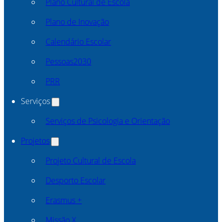
Plano Cultural de Escola
Plano de Inovação
Calendário Escolar
Pessoas2030
PRR
Serviços
Serviços de Psicologia e Orientação
Projetos
Projeto Cultural de Escola
Desporto Escolar
Erasmus +
Missão X