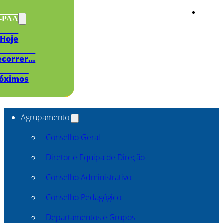
s-PAA
Hoje
ecorrer…
óximos
Agrupamento
Conselho Geral
Diretor e Equipa de Direção
Conselho Administrativo
Conselho Pedagógico
Departamentos e Grupos