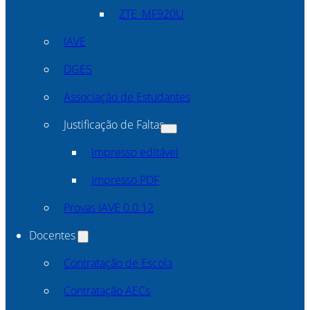
ZTE_MF920U
IAVE
DGES
Associação de Estudantes
Justificação de Faltas
Impresso editável
Impresso PDF
Provas IAVE 0.0.12
Docentes
Contratação de Escola
Contratação AECs