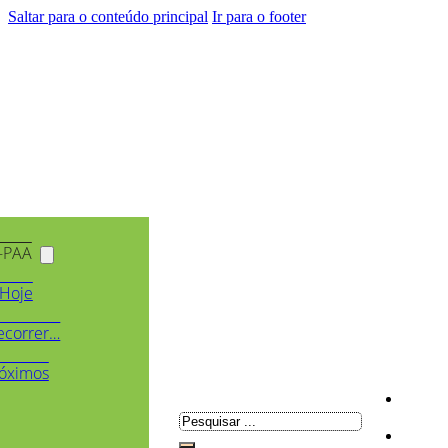
Saltar para o conteúdo principal
Ir para o footer
-PAA
Hoje
ecorrer…
óximos
Pesquisar