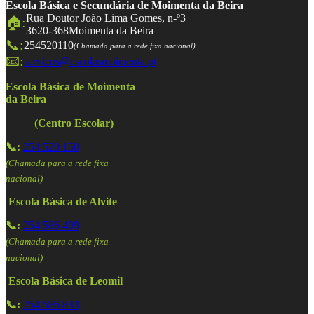
Escola Básica e Secundária de Moimenta da Beira
Rua Doutor João Lima Gomes, n-º3
🏠:
3620-368
Moimenta da Beira
📞:
254520110
(Chamada para a rede fixa nacional)
📧:
servicos@escolasmoimenta.pt
Escola Básica de Moimenta
da Beira
(Centro Escolar)
📞:
254 520 150
(Chamada para a rede fixa
nacional)
Escola Básica de Alvite
📞:
254 586 409
(Chamada para a rede fixa
nacional)
Escola Básica de Leomil
📞:
254 586 833