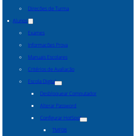
Direcões de Turma
Alunos
Exames
Informações Prova
Manuais Escolares
Critérios de Avaliação
Escola Digital
Desbloquear Computador
Alterar Password
Configurar HotSpot
TMF08