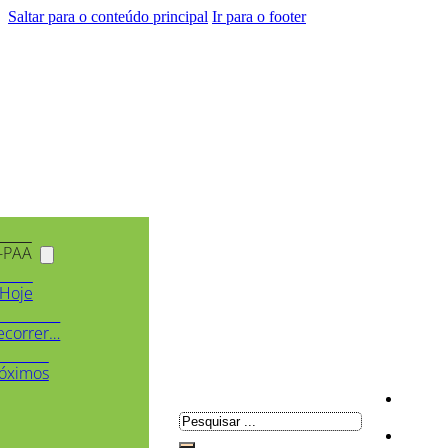
Saltar para o conteúdo principal
Ir para o footer
-PAA
Hoje
ecorrer…
óximos
Pesquisar