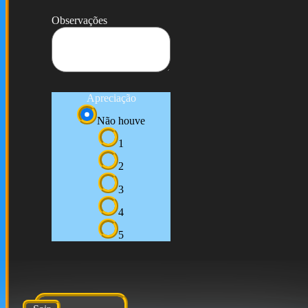
Observações
Apreciação
Não houve
1
2
3
4
5