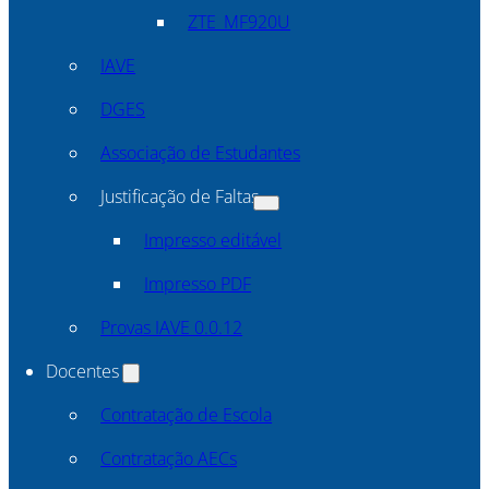
ZTE_MF920U
IAVE
DGES
Associação de Estudantes
Justificação de Faltas
Impresso editável
Impresso PDF
Provas IAVE 0.0.12
Docentes
Contratação de Escola
Contratação AECs