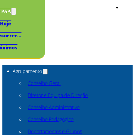
s-PAA
Hoje
ecorrer…
óximos
Agrupamento
Conselho Geral
Diretor e Equipa de Direção
Conselho Administrativo
Conselho Pedagógico
Departamentos e Grupos