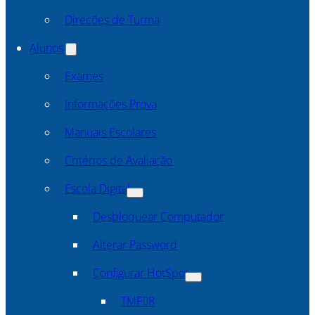
Direcões de Turma
Alunos
Exames
Informações Prova
Manuais Escolares
Critérios de Avaliação
Escola Digital
Desbloquear Computador
Alterar Password
Configurar HotSpot
TMF08