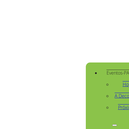
Eventos-P
Ho
A Deco
Próx