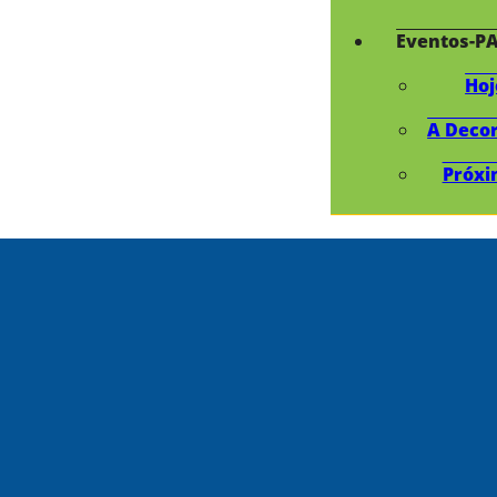
Eventos-P
Hoj
A Deco
Próxi