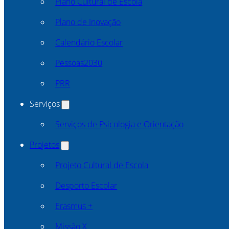
Plano Cultural de Escola
Plano de Inovação
Calendário Escolar
Pessoas2030
PRR
Serviços
Serviços de Psicologia e Orientação
Projetos
Projeto Cultural de Escola
Desporto Escolar
Erasmus +
Missão X