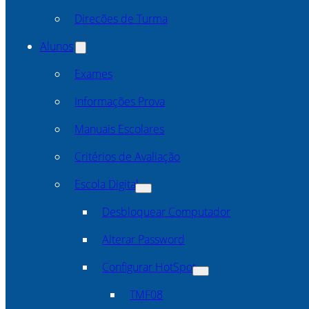
Direcões de Turma
Alunos
Exames
Informações Prova
Manuais Escolares
Critérios de Avaliação
Escola Digital
Desbloquear Computador
Alterar Password
Configurar HotSpot
TMF08