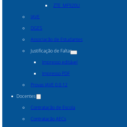
ZTE_MF920U
IAVE
DGES
Associação de Estudantes
Justificação de Faltas
Impresso editável
Impresso PDF
Provas IAVE 0.0.12
Docentes
Contratação de Escola
Contratação AECs