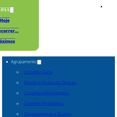
s-PAA
Hoje
ecorrer…
óximos
Agrupamento
Conselho Geral
Diretor e Equipa de Direção
Conselho Administrativo
Conselho Pedagógico
Departamentos e Grupos