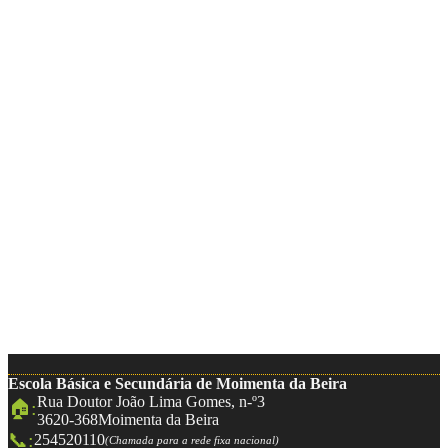
Escola Básica e Secundária de Moimenta da Beira
Rua Doutor João Lima Gomes, n-º3
🏠:
3620-368
Moimenta da Beira
📞:
254520110
(Chamada para a rede fixa nacional)