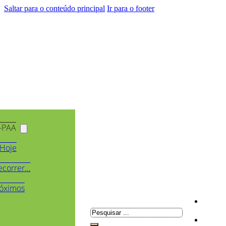
Saltar para o conteúdo principal
Ir para o footer
-PAA
Hoje
ecorrer…
óximos
Pesquisar