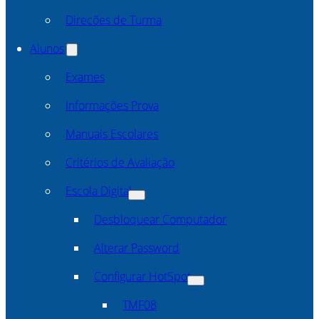
Direcões de Turma
Alunos
Exames
Informações Prova
Manuais Escolares
Critérios de Avaliação
Escola Digital
Desbloquear Computador
Alterar Password
Configurar HotSpot
TMF08