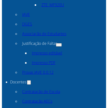
ZTE_MF920U
IAVE
DGES
Associação de Estudantes
Justificação de Faltas
Impresso editável
Impresso PDF
Provas IAVE 0.0.12
Docentes
Contratação de Escola
Contratação AECs