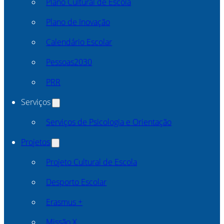
Plano Cultural de Escola
Plano de Inovação
Calendário Escolar
Pessoas2030
PRR
Serviços
Serviços de Psicologia e Orientação
Projetos
Projeto Cultural de Escola
Desporto Escolar
Erasmus +
Missão X