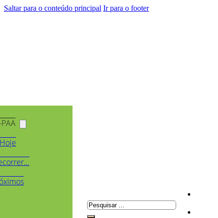
Saltar para o conteúdo principal
Ir para o footer
-PAA
Hoje
ecorrer…
óximos
Pesquisar