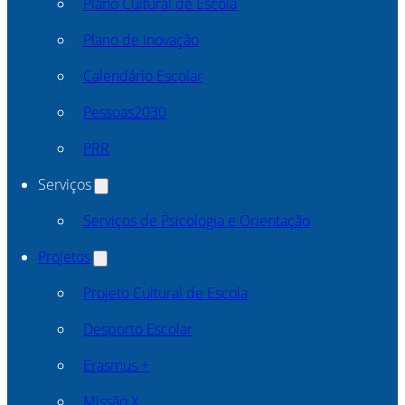
Plano Cultural de Escola
Plano de Inovação
Calendário Escolar
Pessoas2030
PRR
Serviços
Serviços de Psicologia e Orientação
Projetos
Projeto Cultural de Escola
Desporto Escolar
Erasmus +
Missão X