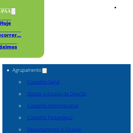
s-PAA
Hoje
ecorrer…
óximos
Agrupamento
Conselho Geral
Diretor e Equipa de Direção
Conselho Administrativo
Conselho Pedagógico
Departamentos e Grupos