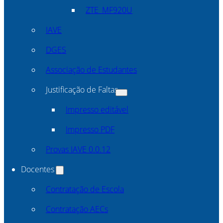
ZTE_MF920U
IAVE
DGES
Associação de Estudantes
Justificação de Faltas
Impresso editável
Impresso PDF
Provas IAVE 0.0.12
Docentes
Contratação de Escola
Contratação AECs