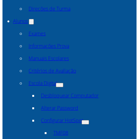
Direcões de Turma
Alunos
Exames
Informações Prova
Manuais Escolares
Critérios de Avaliação
Escola Digital
Desbloquear Computador
Alterar Password
Configurar HotSpot
TMF08