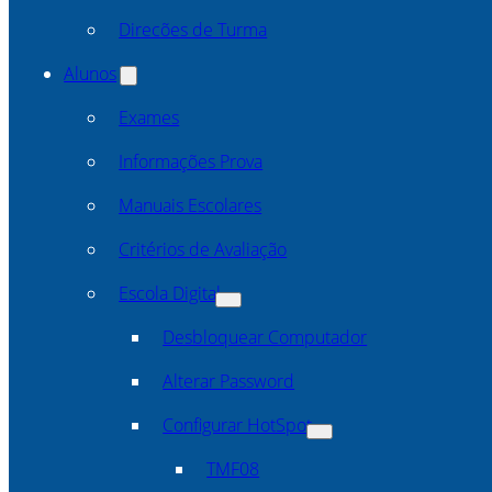
Direcões de Turma
Alunos
Exames
Informações Prova
Manuais Escolares
Critérios de Avaliação
Escola Digital
Desbloquear Computador
Alterar Password
Configurar HotSpot
TMF08