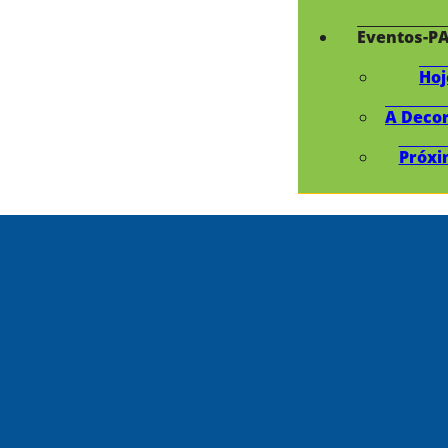
Eventos-P
Hoj
A Deco
Próxi