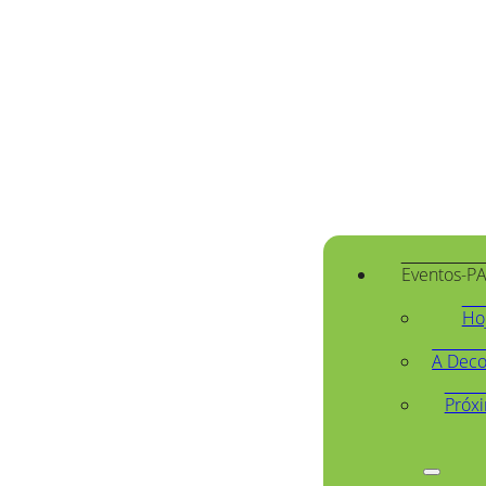
Eventos-P
Ho
A Deco
Próx