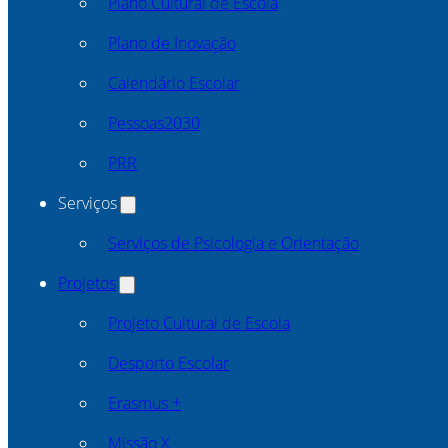
Plano Cultural de Escola
Plano de Inovação
Calendário Escolar
Pessoas2030
PRR
Serviços
Serviços de Psicologia e Orientação
Projetos
Projeto Cultural de Escola
Desporto Escolar
Erasmus +
Missão X