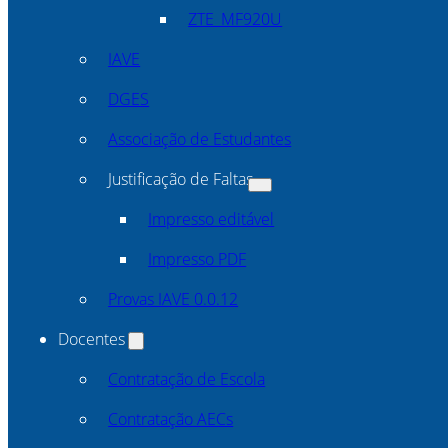
ZTE_MF920U
IAVE
DGES
Associação de Estudantes
Justificação de Faltas
Impresso editável
Impresso PDF
Provas IAVE 0.0.12
Docentes
Contratação de Escola
Contratação AECs