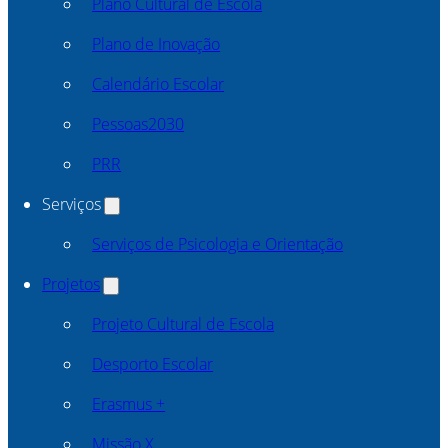
Plano Cultural de Escola
Plano de Inovação
Calendário Escolar
Pessoas2030
PRR
Serviços
Serviços de Psicologia e Orientação
Projetos
Projeto Cultural de Escola
Desporto Escolar
Erasmus +
Missão X