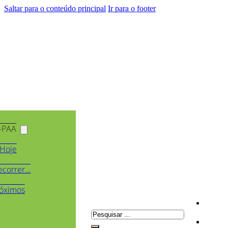
Saltar para o conteúdo principal
Ir para o footer
-PAA
Hoje
ecorrer…
óximos
Pesquisar