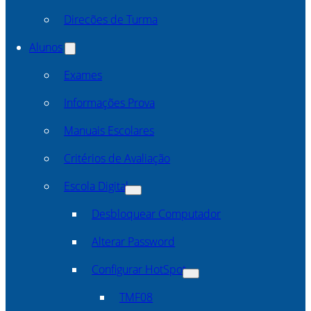
Direcões de Turma
Alunos
Exames
Informações Prova
Manuais Escolares
Critérios de Avaliação
Escola Digital
Desbloquear Computador
Alterar Password
Configurar HotSpot
TMF08