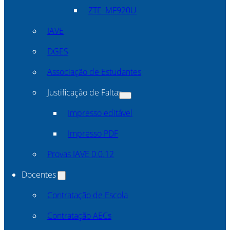
ZTE_MF920U
IAVE
DGES
Associação de Estudantes
Justificação de Faltas
Impresso editável
Impresso PDF
Provas IAVE 0.0.12
Docentes
Contratação de Escola
Contratação AECs