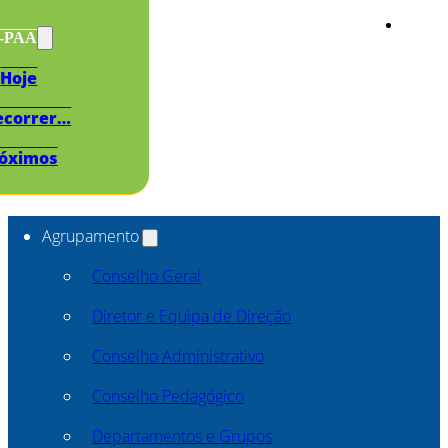
s-PAA
Hoje
ecorrer…
óximos
Agrupamento
Conselho Geral
Diretor e Equipa de Direção
Conselho Administrativo
Conselho Pedagógico
Departamentos e Grupos